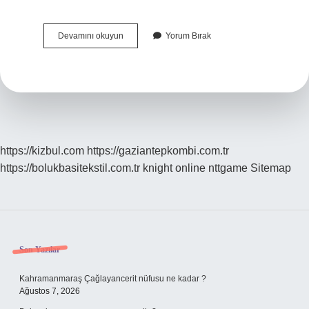
Korunmasız
Devamını okuyun
Yorum Bırak
Ilişkiden
Sonra
Ne
Yapılmalıdır
https://kizbul.com
https://gaziantepkombi.com.tr
https://bolukbasitekstil.com.tr
knight online
nttgame
Sitemap
Sidebar
Son Yazılar
Kahramanmaraş Çağlayancerit nüfusu ne kadar ?
Ağustos 7, 2026