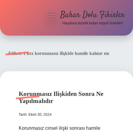
Bahar Dolu Fikirler
menüyü
aç
Hayatına tazelik katan neşeli öneriler!
Anasayfa
Gizlilik Politikası
Etiket:
1 kez korunmasız ilişkide hamile kalınır mı
Yasal Uyarı
Hakkımızda
Korunmasız Ilişkiden Sonra Ne
Yapılmalıdır
Tarih: Ekim 30, 2024
Korunmasız cinsel ilişki sonrası hamile