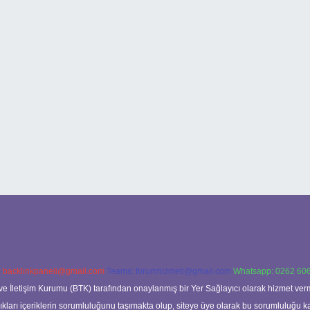
:
backlinkpaneli@gmail.com
Teams:
forumhizmeti@gmail.com
Whatsapp: 0262 606
ve İletişim Kurumu (BTK) tarafından onaylanmış bir Yer Sağlayıcı olarak hizmet verm
rı içeriklerin sorumluluğunu taşımakta olup, siteye üye olarak bu sorumluluğu kabul