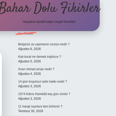
Bahar Dolu Fikirler
Hayatına tazelik katan neşeli öneriler!
Sidebar
Son Yazılar
betci güncel gir
Belgesiz av yapmanın cezası nedir ?
Ağustos 6, 2026
Katı kural ne demek ingilizce ?
Ağustos 5, 2026
Avan mimari proje nedir ?
Ağustos 4, 2026
14 gün koşulsuz iade hakkı nedir ?
Ağustos 3, 2026
1974 Kıbrıs Harekâtı kaç gün sürdü ?
Ağustos 3, 2026
11 hangi sayılara tam bölünür ?
Temmuz 30, 2026