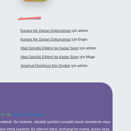
Son yorumlar
Kurana Ne Zaman Dokunulmaz
için
admin
Kurana Ne Zaman Dokunulmaz
için
Engin
Afad Gönüllü Eğitimi Ne Kadar Sürer
için
admin
Afad Gönüllü Eğitimi Ne Kadar Sürer
için
Müge
Ameliyat Önlüğünü Kim Giydirir
için
admin
 0 726
Telegram: @karabul
ektedir. Bu nedenle, sitedeki içerikleri proaktif olarak denetleme veya
 etmiş sayılırlar. Bu internet sitesi, herhangi bir marka, kurum veya