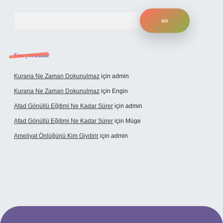
Arama
Son yorumlar
Kurana Ne Zaman Dokunulmaz
için
admin
Kurana Ne Zaman Dokunulmaz
için
Engin
Afad Gönüllü Eğitimi Ne Kadar Sürer
için
admin
Afad Gönüllü Eğitimi Ne Kadar Sürer
için
Müge
Ameliyat Önlüğünü Kim Giydirir
için
admin
cel giriş