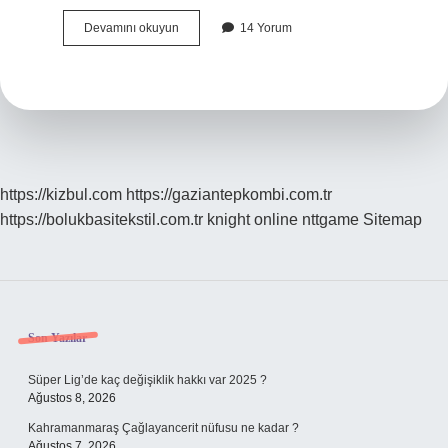
2N
Devamını okuyun
14 Yorum
Hücre
Nedir
https://kizbul.com
https://gaziantepkombi.com.tr
https://bolukbasitekstil.com.tr
knight online
nttgame
Sitemap
Sidebar
Son Yazılar
Süper Lig’de kaç değişiklik hakkı var 2025 ?
Ağustos 8, 2026
Kahramanmaraş Çağlayancerit nüfusu ne kadar ?
Ağustos 7, 2026