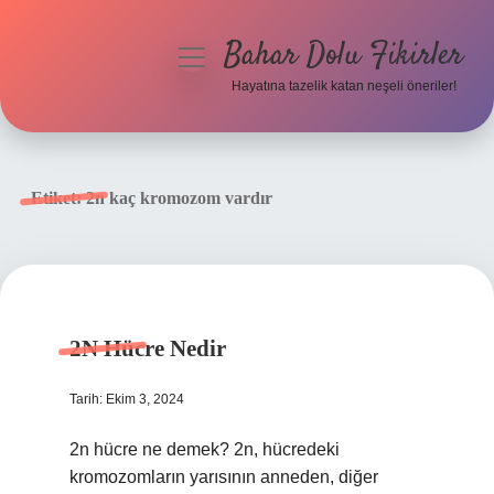
Bahar Dolu Fikirler
menüyü
aç
Hayatına tazelik katan neşeli öneriler!
Anasayfa
Gizlilik Politikası
Etiket:
2n kaç kromozom vardır
Yasal Uyarı
Hakkımızda
2N Hücre Nedir
Tarih: Ekim 3, 2024
2n hücre ne demek? 2n, hücredeki
kromozomların yarısının anneden, diğer