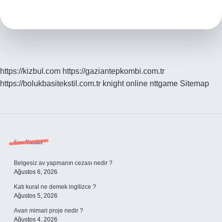
Soruyu
Doğru
Bildi
Mi
https://kizbul.com
https://gaziantepkombi.com.tr
https://bolukbasitekstil.com.tr
knight online
nttgame
Sitemap
Sidebar
Son Yazılar
Belgesiz av yapmanın cezası nedir ?
Ağustos 6, 2026
Katı kural ne demek ingilizce ?
Ağustos 5, 2026
Avan mimari proje nedir ?
Ağustos 4, 2026