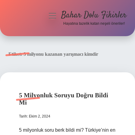
Bahar Dolu Fikirler
menüyü
aç
Hayatına tazelik katan neşeli öneriler!
Anasayfa
Gizlilik Politikası
Etiket:
5 milyonu kazanan yarışmacı kimdir
Yasal Uyarı
Hakkımızda
5 Milyonluk Soruyu Doğru Bildi
Mi
Tarih: Ekim 2, 2024
5 milyonluk soru berk bildi mi? Türkiye’nin en