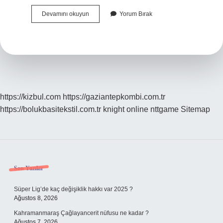
Basuru
Devamını okuyun
Yorum Bırak
En
Hizli
Ne
Gecirir
https://kizbul.com
https://gaziantepkombi.com.tr
https://bolukbasitekstil.com.tr
knight online
nttgame
Sitemap
Sidebar
Son Yazılar
Süper Lig’de kaç değişiklik hakkı var 2025 ?
Ağustos 8, 2026
Kahramanmaraş Çağlayancerit nüfusu ne kadar ?
Ağustos 7, 2026