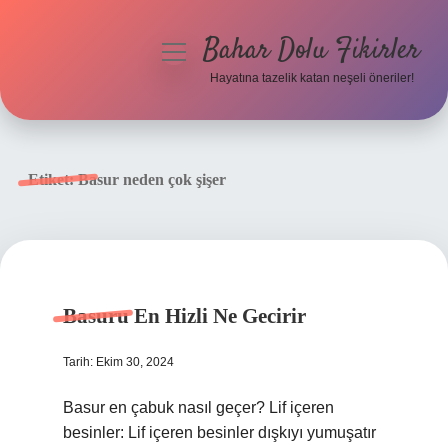
Bahar Dolu Fikirler
menüyü
aç
Hayatına tazelik katan neşeli öneriler!
Anasayfa
Gizlilik Politikası
Etiket:
Basur neden çok şişer
Yasal Uyarı
Hakkımızda
Basuru En Hizli Ne Gecirir
Tarih: Ekim 30, 2024
Basur en çabuk nasıl geçer? Lif içeren
besinler: Lif içeren besinler dışkıyı yumuşatır