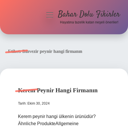
Bahar Dolu Fikirler
menüyü
aç
Hayatına tazelik katan neşeli öneriler!
Anasayfa
Gizlilik Politikası
Etiket:
Binvezir peynir hangi firmanın
Yasal Uyarı
Hakkımızda
Kerem Peynir Hangi Firmanın
Tarih: Ekim 30, 2024
Kerem peynir hangi ülkenin ürünüdür?
Ähnliche ProdukteAllgemeine