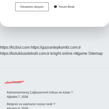
Kerem
Devamını okuyun
Yorum Bırak
Peynir
Hangi
Firmanın
https://kizbul.com
https://gaziantepkombi.com.tr
https://bolukbasitekstil.com.tr
knight online
nttgame
Sitemap
Sidebar
Son Yazılar
Kahramanmaraş Çağlayancerit nüfusu ne kadar ?
Ağustos 7, 2026
Belgesiz av yapmanın cezası nedir ?
Ağustos 6, 2026