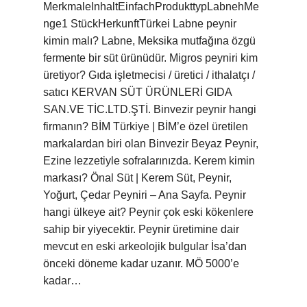
MerkmaleInhaltEinfachProdukttypLabnehMe
nge1 StückHerkunftTürkei Labne peynir
kimin malı? Labne, Meksika mutfağına özgü
fermente bir süt ürünüdür. Migros peyniri kim
üretiyor? Gıda işletmecisi / üretici / ithalatçı /
satıcı KERVAN SÜT ÜRÜNLERİ GIDA
SAN.VE TİC.LTD.ŞTİ. Binvezir peynir hangi
firmanın? BİM Türkiye | BİM’e özel üretilen
markalardan biri olan Binvezir Beyaz Peynir,
Ezine lezzetiyle sofralarınızda. Kerem kimin
markası? Önal Süt | Kerem Süt, Peynir,
Yoğurt, Çedar Peyniri – Ana Sayfa. Peynir
hangi ülkeye ait? Peynir çok eski kökenlere
sahip bir yiyecektir. Peynir üretimine dair
mevcut en eski arkeolojik bulgular İsa’dan
önceki döneme kadar uzanır. MÖ 5000’e
kadar…