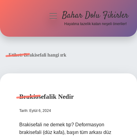
Bahar Dolu Fikirler
menüyü
aç
Hayatına tazelik katan neşeli öneriler!
Anasayfa
Gizlilik Politikası
Etiket:
Brakisefali hangi ırk
Yasal Uyarı
Hakkımızda
Brakiosefalik Nedir
Tarih: Eylül 6, 2024
Brakisefali ne demek tıp? Deformasyon
brakisefali (düz kafa), başın tüm arkası düz