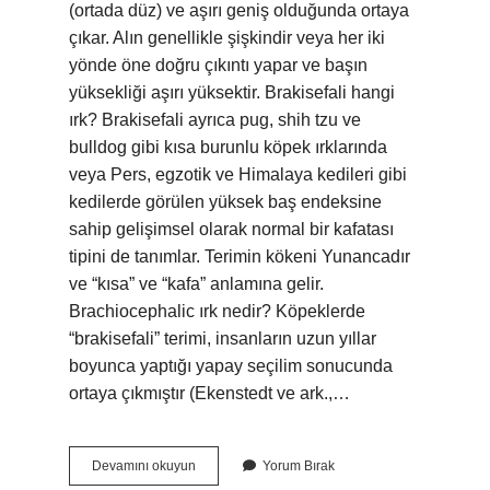
(ortada düz) ve aşırı geniş olduğunda ortaya
çıkar. Alın genellikle şişkindir veya her iki
yönde öne doğru çıkıntı yapar ve başın
yüksekliği aşırı yüksektir. Brakisefali hangi
ırk? Brakisefali ayrıca pug, shih tzu ve
bulldog gibi kısa burunlu köpek ırklarında
veya Pers, egzotik ve Himalaya kedileri gibi
kedilerde görülen yüksek baş endeksine
sahip gelişimsel olarak normal bir kafatası
tipini de tanımlar. Terimin kökeni Yunancadır
ve “kısa” ve “kafa” anlamına gelir.
Brachiocephalic ırk nedir? Köpeklerde
“brakisefali” terimi, insanların uzun yıllar
boyunca yaptığı yapay seçilim sonucunda
ortaya çıkmıştır (Ekenstedt ve ark.,…
Brakiosefalik
Devamını okuyun
Yorum Bırak
Nedir