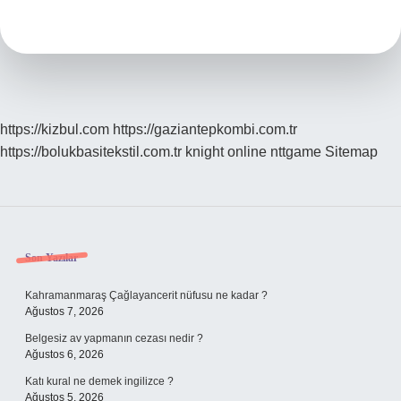
https://kizbul.com
https://gaziantepkombi.com.tr
https://bolukbasitekstil.com.tr
knight online
nttgame
Sitemap
Sidebar
Son Yazılar
Kahramanmaraş Çağlayancerit nüfusu ne kadar ?
Ağustos 7, 2026
Belgesiz av yapmanın cezası nedir ?
Ağustos 6, 2026
Katı kural ne demek ingilizce ?
Ağustos 5, 2026