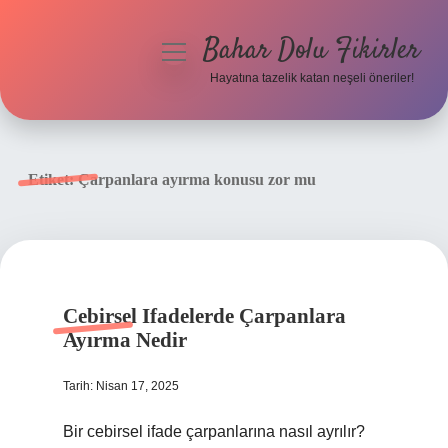
Bahar Dolu Fikirler
menüyü
aç
Hayatına tazelik katan neşeli öneriler!
Anasayfa
Gizlilik Politikası
Etiket:
Çarpanlara ayırma konusu zor mu
Yasal Uyarı
Hakkımızda
Cebirsel Ifadelerde Çarpanlara
Ayırma Nedir
Tarih: Nisan 17, 2025
Bir cebirsel ifade çarpanlarına nasıl ayrılır?