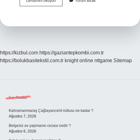
Cebirsel
Devamını okuyun
Yorum Bırak
Ifadelerde
Çarpanlara
Ayırma
Nedir
https://kizbul.com
https://gaziantepkombi.com.tr
https://bolukbasitekstil.com.tr
knight online
nttgame
Sitemap
Sidebar
Son Yazılar
Kahramanmaraş Çağlayancerit nüfusu ne kadar ?
Ağustos 7, 2026
Belgesiz av yapmanın cezası nedir ?
Ağustos 6, 2026