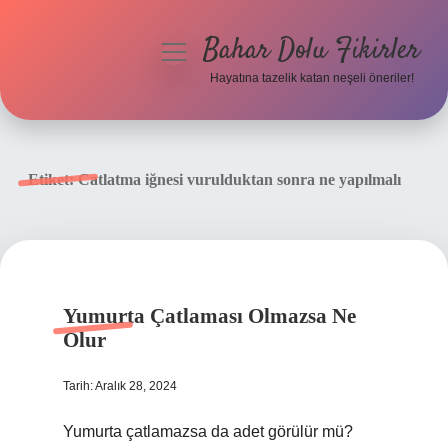
Bahar Dolu Fikirler
menüyü
aç
Hayatına tazelik katan neşeli öneriler!
Anasayfa
Gizlilik Politikası
Etiket:
Catlatma iğnesi vurulduktan sonra ne yapılmalı
Yasal Uyarı
Hakkımızda
Yumurta Çatlaması Olmazsa Ne
Olur
Tarih: Aralık 28, 2024
Yumurta çatlamazsa da adet görülür mü?