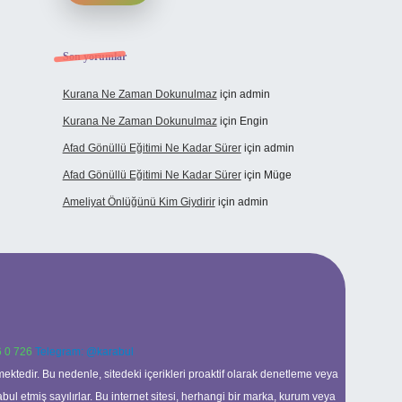
Son yorumlar
Kurana Ne Zaman Dokunulmaz
için
admin
Kurana Ne Zaman Dokunulmaz
için
Engin
Afad Gönüllü Eğitimi Ne Kadar Sürer
için
admin
Afad Gönüllü Eğitimi Ne Kadar Sürer
için
Müge
Ameliyat Önlüğünü Kim Giydirir
için
admin
 0 726
Telegram: @karabul
ektedir. Bu nedenle, sitedeki içerikleri proaktif olarak denetleme veya
 etmiş sayılırlar. Bu internet sitesi, herhangi bir marka, kurum veya