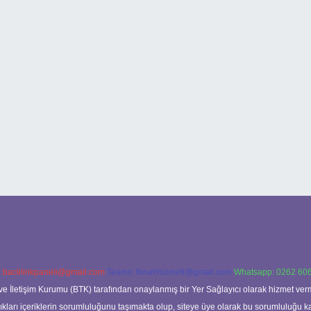
:
backlinkpaneli@gmail.com
Teams:
forumhizmeti@gmail.com
Whatsapp: 0262 606
ve İletişim Kurumu (BTK) tarafından onaylanmış bir Yer Sağlayıcı olarak hizmet verm
rı içeriklerin sorumluluğunu taşımakta olup, siteye üye olarak bu sorumluluğu kabul