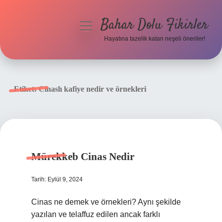
Bahar Dolu Fikirler
menüyü
aç
Hayatına tazelik katan neşeli öneriler!
Anasayfa
Gizlilik Politikası
Etiket:
Cinaslı kafiye nedir ve örnekleri
Yasal Uyarı
Hakkımızda
Mürekkeb Cinas Nedir
Tarih: Eylül 9, 2024
Cinas ne demek ve örnekleri? Aynı şekilde
yazılan ve telaffuz edilen ancak farklı