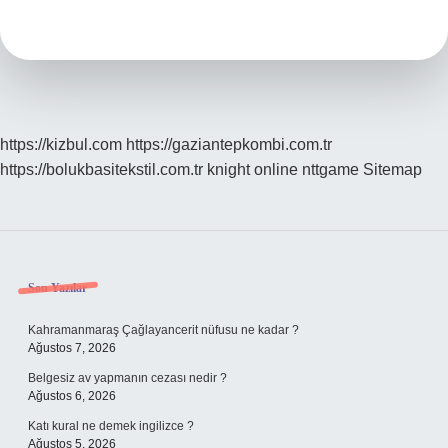
Nedir
https://kizbul.com
https://gaziantepkombi.com.tr
https://bolukbasitekstil.com.tr
knight online
nttgame
Sitemap
Sidebar
Son Yazılar
Kahramanmaraş Çağlayancerit nüfusu ne kadar ?
Ağustos 7, 2026
Belgesiz av yapmanın cezası nedir ?
Ağustos 6, 2026
Katı kural ne demek ingilizce ?
Ağustos 5, 2026