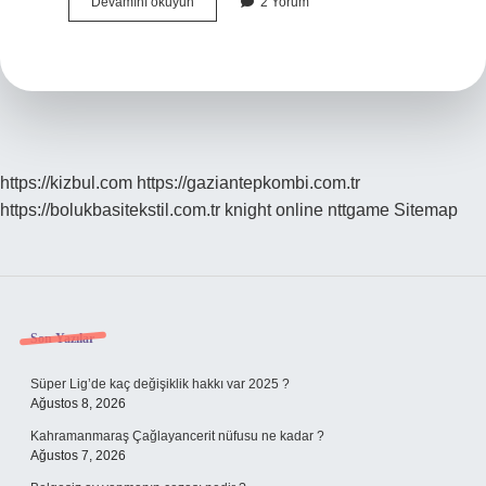
Bebeklerde
Devamını okuyun
2 Yorum
Alerji
Olup
Olmadığı
Nasıl
Anlaşılır
https://kizbul.com
https://gaziantepkombi.com.tr
https://bolukbasitekstil.com.tr
knight online
nttgame
Sitemap
Sidebar
Son Yazılar
Süper Lig’de kaç değişiklik hakkı var 2025 ?
Ağustos 8, 2026
Kahramanmaraş Çağlayancerit nüfusu ne kadar ?
Ağustos 7, 2026