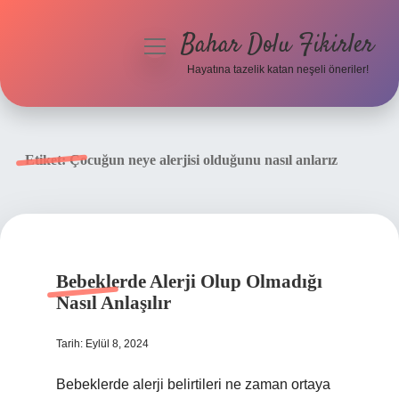
Bahar Dolu Fikirler
menüyü
aç
Hayatına tazelik katan neşeli öneriler!
Anasayfa
Gizlilik Politikası
Etiket:
Çocuğun neye alerjisi olduğunu nasıl anlarız
Yasal Uyarı
Hakkımızda
Bebeklerde Alerji Olup Olmadığı
Nasıl Anlaşılır
Tarih: Eylül 8, 2024
Bebeklerde alerji belirtileri ne zaman ortaya