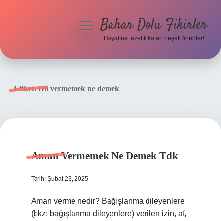
Bahar Dolu Fikirler
menüyü
aç
Hayatına tazelik katan neşeli öneriler!
Anasayfa
Gizlilik Politikası
Etiket:
Dil vermemek ne demek
Yasal Uyarı
Hakkımızda
Aman Vermemek Ne Demek Tdk
Tarih: Şubat 23, 2025
Aman verme nedir? Bağışlanma dileyenlere
(bkz: bağışlanma dileyenlere) verilen izin, af,