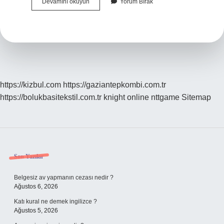
Aman
Devamını okuyun
Yorum Bırak
Vermemek
Ne
Demek
Tdk
https://kizbul.com
https://gaziantepkombi.com.tr
https://bolukbasitekstil.com.tr
knight online
nttgame
Sitemap
Sidebar
Son Yazılar
Belgesiz av yapmanın cezası nedir ?
Ağustos 6, 2026
Katı kural ne demek ingilizce ?
Ağustos 5, 2026