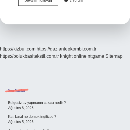
Direksiyon
Devamını okuyun
2 Yorum
Sınavında
Kaç
Sinyal
Vermemek
https://kizbul.com
https://gaziantepkombi.com.tr
https://bolukbasitekstil.com.tr
knight online
nttgame
Sitemap
Sidebar
Son Yazılar
Belgesiz av yapmanın cezası nedir ?
Ağustos 6, 2026
Katı kural ne demek ingilizce ?
Ağustos 5, 2026