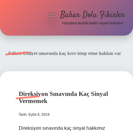
Bahar Dolu Fikirler
menüyü
aç
Hayatına tazelik katan neşeli öneriler!
Anasayfa
Gizlilik Politikası
Etiket:
Ehliyet sınavında kaç kere istop etme hakkın var
Yasal Uyarı
Hakkımızda
Direksiyon Sınavında Kaç Sinyal
Vermemek
Tarih: Eylül 8, 2024
Direksiyon sınavında kaç sinyal hakkımız