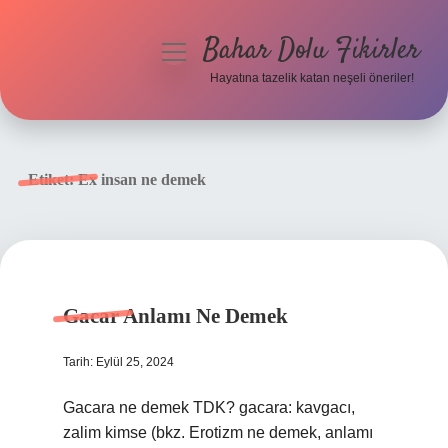
Bahar Dolu Fikirler
menüyü
aç
Hayatına tazelik katan neşeli öneriler!
Anasayfa
Gizlilik Politikası
Etiket:
Ex insan ne demek
Yasal Uyarı
Hakkımızda
Gacar Anlamı Ne Demek
Tarih: Eylül 25, 2024
Gacara ne demek TDK? gacara: kavgacı,
zalim kimse (bkz. Erotizm ne demek, anlamı