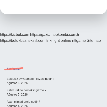
Ne
Demek
https://kizbul.com
https://gaziantepkombi.com.tr
https://bolukbasitekstil.com.tr
knight online
nttgame
Sitemap
Sidebar
Son Yazılar
Belgesiz av yapmanın cezası nedir ?
Ağustos 6, 2026
Katı kural ne demek ingilizce ?
Ağustos 5, 2026
Avan mimari proje nedir ?
Ağustos 4, 2026