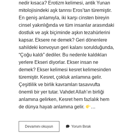
nedir kısaca? Erotizm kelimesi, antik Yunan
mitolojisindeki aşk tanrısı Eros’tan türemiştir.
En geniş anlamıyla, iki karşı cinsten bireyin
cinsel yakınlığında ve tüm insanlar arasındaki
dostluk ve aşk biçiminde aşkın tezahürlerini
kapsar. Eksere ne demek? Geri dönenlere
sahildeki konvoyun geri kalanı sorulduğunda,
“Çoğu kaldı” dediler. Bu nedenle kaldıkları
yerlere Ekseri diyorlar. Ekser insan ne
demek? Ekser kelimesi kesret kelimesinden
türemiştir. Kesret, çokluk anlamına gelir.
Çeşitlilik ve birlik kavramları tasavvufta
önemli bir yer tutar. Vahdet Allah’ın birliği
anlamına gelirken, Kesret hem fazlalık hem
de dünya hayatı anlamına gelir.
…
Gacar
Devamını okuyun
Yorum Bırak
Anlamı