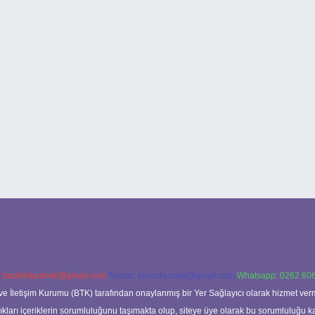
:
backlinkpaneli@gmail.com
Teams:
forumhizmeti@gmail.com
Whatsapp: 0262 606
ve İletişim Kurumu (BTK) tarafından onaylanmış bir Yer Sağlayıcı olarak hizmet verm
rı içeriklerin sorumluluğunu taşımakta olup, siteye üye olarak bu sorumluluğu kabul