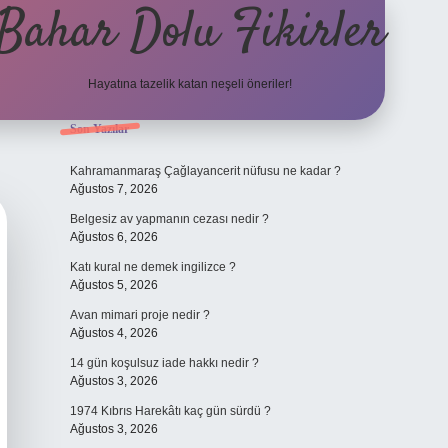
Bahar Dolu Fikirler
Hayatına tazelik katan neşeli öneriler!
Sidebar
Son Yazılar
betci güncel gir
Kahramanmaraş Çağlayancerit nüfusu ne kadar ?
Ağustos 7, 2026
Belgesiz av yapmanın cezası nedir ?
Ağustos 6, 2026
Katı kural ne demek ingilizce ?
Ağustos 5, 2026
Avan mimari proje nedir ?
Ağustos 4, 2026
14 gün koşulsuz iade hakkı nedir ?
Ağustos 3, 2026
1974 Kıbrıs Harekâtı kaç gün sürdü ?
Ağustos 3, 2026