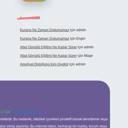
Son yorumlar
Kurana Ne Zaman Dokunulmaz
için
admin
Kurana Ne Zaman Dokunulmaz
için
Engin
Afad Gönüllü Eğitimi Ne Kadar Sürer
için
admin
Afad Gönüllü Eğitimi Ne Kadar Sürer
için
Müge
Ameliyat Önlüğünü Kim Giydirir
için
admin
 0 726
Telegram: @karabul
ektedir. Bu nedenle, sitedeki içerikleri proaktif olarak denetleme veya
 etmiş sayılırlar. Bu internet sitesi, herhangi bir marka, kurum veya