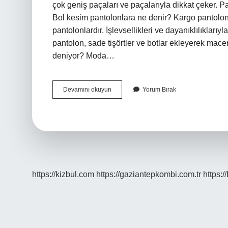
çok geniş paçaları ve paçalarıyla dikkat çeker. Pa
Bol kesim pantolonlara ne denir? Kargo pantolon
pantolonlardır. İşlevsellikleri ve dayanıklılıklarıyla
pantolon, sade tişörtler ve botlar ekleyerek mace
deniyor? Moda…
Bol
Devamını okuyun
Yorum Bırak
Paçaya
Ne
Denir
https://kizbul.com
https://gaziantepkombi.com.tr
https:/