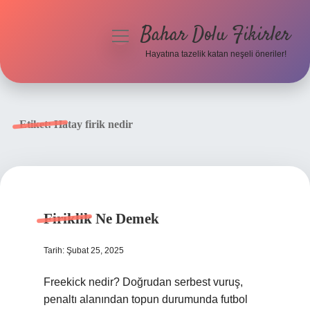
Bahar Dolu Fikirler
menüyü
aç
Hayatına tazelik katan neşeli öneriler!
Anasayfa
Gizlilik Politikası
Etiket:
Hatay firik nedir
Yasal Uyarı
Hakkımızda
Firiklik Ne Demek
Tarih: Şubat 25, 2025
Freekick nedir? Doğrudan serbest vuruş,
penaltı alanından topun durumunda futbol