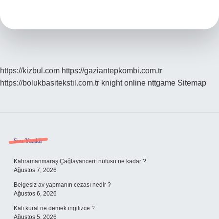
Demek
https://kizbul.com
https://gaziantepkombi.com.tr
https://bolukbasitekstil.com.tr
knight online
nttgame
Sitemap
Sidebar
Son Yazılar
Kahramanmaraş Çağlayancerit nüfusu ne kadar ?
Ağustos 7, 2026
Belgesiz av yapmanın cezası nedir ?
Ağustos 6, 2026
Katı kural ne demek ingilizce ?
Ağustos 5, 2026