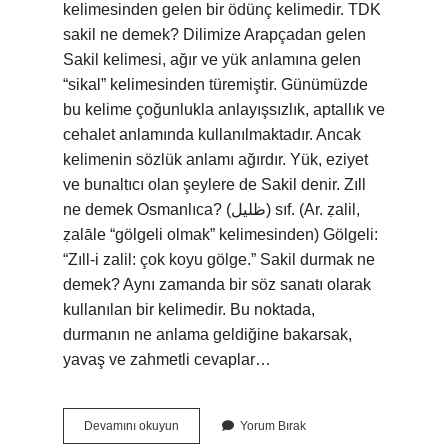
kelimesinden gelen bir ödünç kelimedir. TDK
sakil ne demek? Dilimize Arapçadan gelen
Sakil kelimesi, ağır ve yük anlamına gelen
“sikal” kelimesinden türemiştir. Günümüzde
bu kelime çoğunlukla anlayışsızlık, aptallık ve
cehalet anlamında kullanılmaktadır. Ancak
kelimenin sözlük anlamı ağırdır. Yük, eziyet
ve bunaltıcı olan şeylere de Sakil denir. Zıll
ne demek Osmanlıca? (ﻇﻠﻴﻞ) sıf. (Ar. ẓalіl,
ẓalāle “gölgeli olmak” kelimesinden) Gölgeli:
“Zıll-i zalil: çok koyu gölge.” Sakil durmak ne
demek? Aynı zamanda bir söz sanatı olarak
kullanılan bir kelimedir. Bu noktada,
durmanın ne anlama geldiğine bakarsak,
yavaş ve zahmetli cevaplar…
Sakil
Devamını okuyun
Yorum Bırak
Osmanlıca