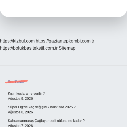
Ne
Demek
https://kizbul.com
https://gaziantepkombi.com.tr
https://bolukbasitekstil.com.tr
Sitemap
Sidebar
Son Yazılar
Kışın kuşlara ne verilir ?
Ağustos 9, 2026
Süper Lig’de kaç değişiklik hakkı var 2025 ?
Ağustos 8, 2026
Kahramanmaraş Çağlayancerit nüfusu ne kadar ?
Ağustos 7, 2026