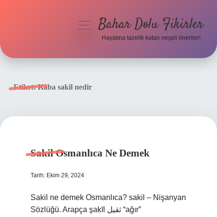
Bahar Dolu Fikirler
menüyü
aç
Hayatına tazelik katan neşeli öneriler!
Anasayfa
Gizlilik Politikası
Etiket:
Kaba sakil nedir
Yasal Uyarı
Hakkımızda
Sakil Osmanlıca Ne Demek
Tarih: Ekim 29, 2024
Sakil ne demek Osmanlıca? sakil – Nişanyan
Sözlüğü. Arapça s̠aḳīl ثقيل “ağır”