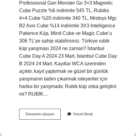
Professional Gan Monster Go 3×3 Magnetic
Cube Puzzle %6 indirimle 545 TL, Rubiks
4×4 Cube %20 indirimle 340 TL, Mrstoys Mgc
B2 Axis Cube %14 indirimle 3X3 Intelligence
Patience Küp, Mind Cube ve Magic Cube’u
306 TL’ye sahip olabilirsiniz. Türkiye rubik
küp yarışması 2024 ne zaman? İstanbul
Cube Day A 2024 23 Mart, İstanbul Cube Day
B 2024 24 Mart. Kayıtlar WCA üzerinden
açıktır, kayıt yaptırmak ve güzel bir günlük
yarışmanın tadını çıkarmak isteyenler için
harika bir yarışmadır. Rubik küp zeka geliştirir
mi? RUBİK…
Rubik
Devamını okuyun
Yorum Bırak
Küp
Kaç
Para