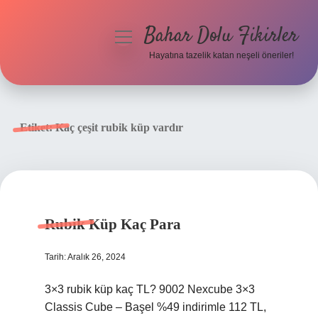
Bahar Dolu Fikirler
menüyü
aç
Hayatına tazelik katan neşeli öneriler!
Anasayfa
Gizlilik Politikası
Etiket:
Kaç çeşit rubik küp vardır
Yasal Uyarı
Hakkımızda
Rubik Küp Kaç Para
Tarih: Aralık 26, 2024
3×3 rubik küp kaç TL? 9002 Nexcube 3×3
Classis Cube – Başel %49 indirimle 112 TL,