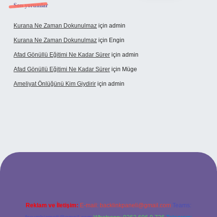
Son yorumlar
Kurana Ne Zaman Dokunulmaz
için
admin
Kurana Ne Zaman Dokunulmaz
için
Engin
Afad Gönüllü Eğitimi Ne Kadar Sürer
için
admin
Afad Gönüllü Eğitimi Ne Kadar Sürer
için
Müge
Ameliyat Önlüğünü Kim Giydirir
için
admin
ncel giriş
Reklam ve İletişim:
E-mail:
backlinkpaneli@gmail.com
Teams: