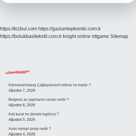
https://kizbul.com
https://gaziantepkombi.com.tr
https://bolukbasitekstil.com.tr
knight online
nttgame
Sitemap
Sidebar
Son Yazılar
Kahramanmaraş Çağlayancerit nüfusu ne kadar ?
Ağustos 7, 2026
Belgesiz av yapmanın cezası nedir ?
Ağustos 6, 2026
Katı kural ne demek ingilizce ?
Ağustos 5, 2026
Avan mimari proje nedir ?
Ağustos 4, 2026