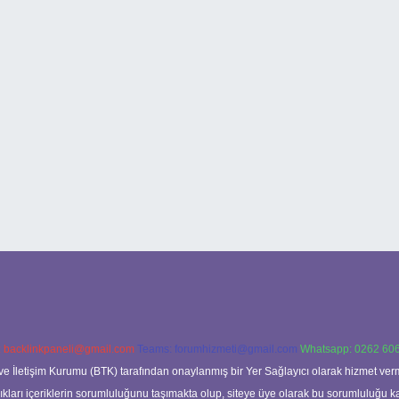
:
backlinkpaneli@gmail.com
Teams:
forumhizmeti@gmail.com
Whatsapp: 0262 606
ve İletişim Kurumu (BTK) tarafından onaylanmış bir Yer Sağlayıcı olarak hizmet verm
rı içeriklerin sorumluluğunu taşımakta olup, siteye üye olarak bu sorumluluğu kabul