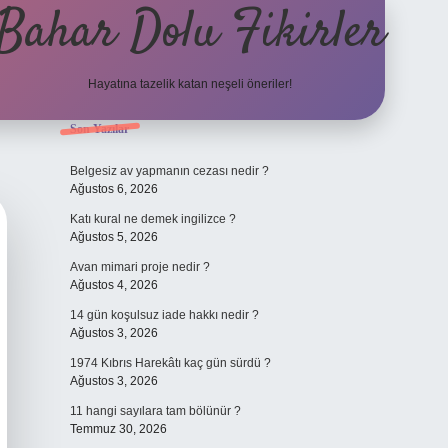
Bahar Dolu Fikirler
Hayatına tazelik katan neşeli öneriler!
Sidebar
Son Yazılar
betci güncel giri
Belgesiz av yapmanın cezası nedir ?
Ağustos 6, 2026
Katı kural ne demek ingilizce ?
Ağustos 5, 2026
Avan mimari proje nedir ?
Ağustos 4, 2026
14 gün koşulsuz iade hakkı nedir ?
Ağustos 3, 2026
1974 Kıbrıs Harekâtı kaç gün sürdü ?
Ağustos 3, 2026
11 hangi sayılara tam bölünür ?
Temmuz 30, 2026