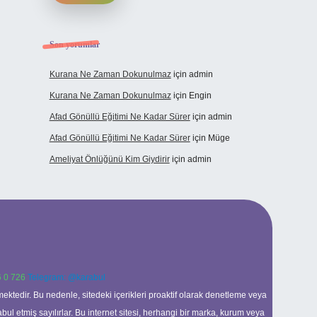
Son yorumlar
Kurana Ne Zaman Dokunulmaz
için
admin
Kurana Ne Zaman Dokunulmaz
için
Engin
Afad Gönüllü Eğitimi Ne Kadar Sürer
için
admin
Afad Gönüllü Eğitimi Ne Kadar Sürer
için
Müge
Ameliyat Önlüğünü Kim Giydirir
için
admin
 0 726
Telegram: @karabul
ektedir. Bu nedenle, sitedeki içerikleri proaktif olarak denetleme veya
 etmiş sayılırlar. Bu internet sitesi, herhangi bir marka, kurum veya