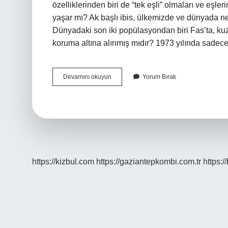
özelliklerinden biri de “tek eşli” olmaları ve eşle
yaşar mı? Ak başlı ibis, ülkemizde ve dünyada nes
Dünyadaki son iki popülasyondan biri Fas’ta, kuze
koruma altına alınmış mıdır? 1973 yılında sadece
Kelaynak
Devamını okuyun
Yorum Bırak
Nasıl
Bir
Hayvandır
https://kizbul.com
https://gaziantepkombi.com.tr
https:/