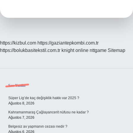
Için
Akşam
Ne
Yemeli
https://kizbul.com
https://gaziantepkombi.com.tr
https://bolukbasitekstil.com.tr
knight online
nttgame
Sitemap
Sidebar
Son Yazılar
Süper Lig’de kaç değişiklik hakkı var 2025 ?
Ağustos 8, 2026
Kahramanmaraş Çağlayancerit nüfusu ne kadar ?
Ağustos 7, 2026
Belgesiz av yapmanın cezası nedir ?
Ağustos 6, 2026