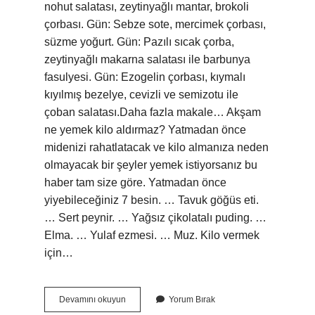
nohut salatası, zeytinyağlı mantar, brokoli
çorbası. Gün: Sebze sote, mercimek çorbası,
süzme yoğurt. Gün: Pazılı sıcak çorba,
zeytinyağlı makarna salatası ile barbunya
fasulyesi. Gün: Ezogelin çorbası, kıymalı
kıyılmış bezelye, cevizli ve semizotu ile
çoban salatası.Daha fazla makale… Akşam
ne yemek kilo aldırmaz? Yatmadan önce
midenizi rahatlatacak ve kilo almanıza neden
olmayacak bir şeyler yemek istiyorsanız bu
haber tam size göre. Yatmadan önce
yiyebileceğiniz 7 besin. … Tavuk göğüs eti.
… Sert peynir. … Yağsız çikolatalı puding. …
Elma. … Yulaf ezmesi. … Muz. Kilo vermek
için…
Kilo
Devamını okuyun
Yorum Bırak
Vermek