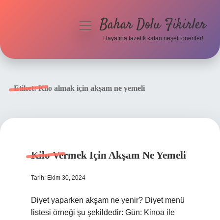
Bahar Dolu Fikirler
menüyü
aç
Hayatına tazelik katan neşeli öneriler!
Anasayfa
Gizlilik Politikası
Etiket:
Kilo almak için akşam ne yemeli
Yasal Uyarı
Hakkımızda
Kilo Vermek Için Akşam Ne Yemeli
Tarih: Ekim 30, 2024
Diyet yaparken akşam ne yenir? Diyet menü
listesi örneği şu şekildedir: Gün: Kinoa ile