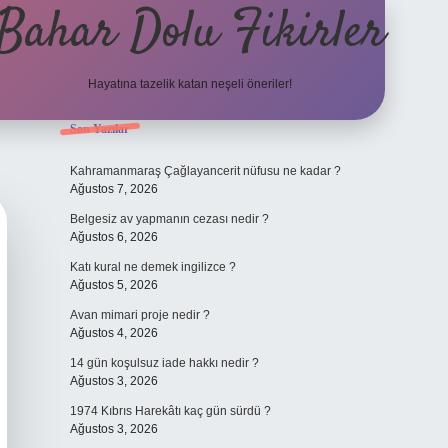
Bahar Dolu Fikirler
Hayatına tazelik katan neşeli öneriler!
Sidebar
Son Yazılar
betci güncel giri
Kahramanmaraş Çağlayancerit nüfusu ne kadar ?
Ağustos 7, 2026
Belgesiz av yapmanın cezası nedir ?
Ağustos 6, 2026
Katı kural ne demek ingilizce ?
Ağustos 5, 2026
Avan mimari proje nedir ?
Ağustos 4, 2026
14 gün koşulsuz iade hakkı nedir ?
Ağustos 3, 2026
1974 Kıbrıs Harekâtı kaç gün sürdü ?
Ağustos 3, 2026