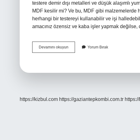
testere demir dışı metalleri ve düşük alaşımlı yum
MDF kesilir mi? Ve bu, MDF gibi malzemelerde has
herhangi bir testereyi kullanabilir ve işi halledeb
amacınız özensiz ve kaba işler yapmak değilse,
Demir
Devamını okuyun
Yorum Bırak
Testeresi
Ile
Ahşap
Kesilir
Mi
https://kizbul.com
https://gaziantepkombi.com.tr
https:/