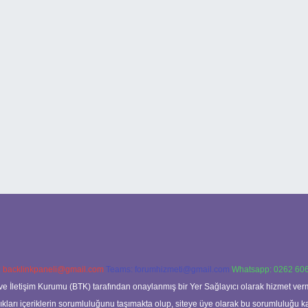
:
backlinkpaneli@gmail.com
Teams:
forumhizmeti@gmail.com
Whatsapp: 0262 606
ve İletişim Kurumu (BTK) tarafından onaylanmış bir Yer Sağlayıcı olarak hizmet verm
rı içeriklerin sorumluluğunu taşımakta olup, siteye üye olarak bu sorumluluğu kabul