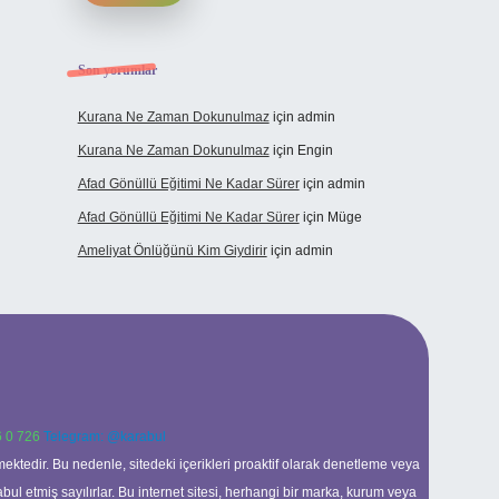
Son yorumlar
Kurana Ne Zaman Dokunulmaz
için
admin
Kurana Ne Zaman Dokunulmaz
için
Engin
Afad Gönüllü Eğitimi Ne Kadar Sürer
için
admin
Afad Gönüllü Eğitimi Ne Kadar Sürer
için
Müge
Ameliyat Önlüğünü Kim Giydirir
için
admin
 0 726
Telegram: @karabul
ektedir. Bu nedenle, sitedeki içerikleri proaktif olarak denetleme veya
 etmiş sayılırlar. Bu internet sitesi, herhangi bir marka, kurum veya