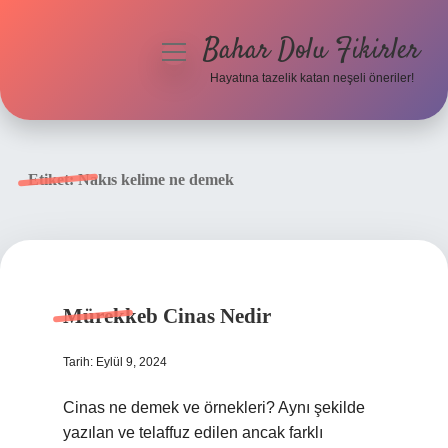
Bahar Dolu Fikirler
menüyü
aç
Hayatına tazelik katan neşeli öneriler!
Anasayfa
Gizlilik Politikası
Etiket:
Nakıs kelime ne demek
Yasal Uyarı
Hakkımızda
Mürekkeb Cinas Nedir
Tarih: Eylül 9, 2024
Cinas ne demek ve örnekleri? Aynı şekilde
yazılan ve telaffuz edilen ancak farklı