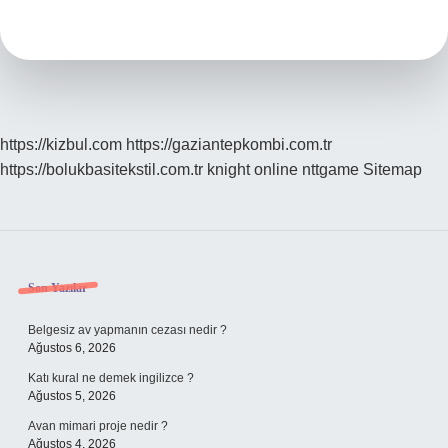
Nedir
https://kizbul.com
https://gaziantepkombi.com.tr
https://bolukbasitekstil.com.tr
knight online
nttgame
Sitemap
Sidebar
Son Yazılar
Belgesiz av yapmanın cezası nedir ?
Ağustos 6, 2026
Katı kural ne demek ingilizce ?
Ağustos 5, 2026
Avan mimari proje nedir ?
Ağustos 4, 2026