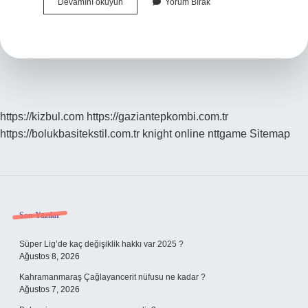
Noktalı
Devamını okuyun
Yorum Bırak
Sayılar
Nasıl
Çarpılır
https://kizbul.com
https://gaziantepkombi.com.tr
https://bolukbasitekstil.com.tr
knight online
nttgame
Sitemap
Sidebar
Son Yazılar
Süper Lig’de kaç değişiklik hakkı var 2025 ?
Ağustos 8, 2026
Kahramanmaraş Çağlayancerit nüfusu ne kadar ?
Ağustos 7, 2026