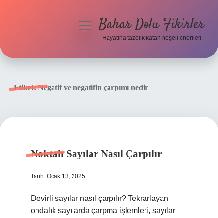
Bahar Dolu Fikirler
menüyü
aç
Hayatına tazelik katan neşeli öneriler!
Anasayfa
Gizlilik Politikası
Etiket:
Negatif ve negatifin çarpımı nedir
Yasal Uyarı
Hakkımızda
Noktalı Sayılar Nasıl Çarpılır
Tarih: Ocak 13, 2025
Devirli sayılar nasıl çarpılır? Tekrarlayan
ondalık sayılarda çarpma işlemleri, sayılar