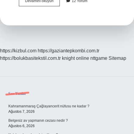
Nesep
Devamını okuyun
12 Yorum
Soy
Nedir
https://kizbul.com
https://gaziantepkombi.com.tr
https://bolukbasitekstil.com.tr
knight online
nttgame
Sitemap
Sidebar
Son Yazılar
Kahramanmaraş Çağlayancerit nüfusu ne kadar ?
Ağustos 7, 2026
Belgesiz av yapmanın cezası nedir ?
Ağustos 6, 2026