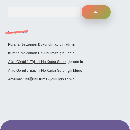
Arama
Son yorumlar
Kurana Ne Zaman Dokunulmaz
için
admin
Kurana Ne Zaman Dokunulmaz
için
Engin
Afad Gönüllü Eğitimi Ne Kadar Sürer
için
admin
Afad Gönüllü Eğitimi Ne Kadar Sürer
için
Müge
Ameliyat Önlüğünü Kim Giydirir
için
admin
cel giriş