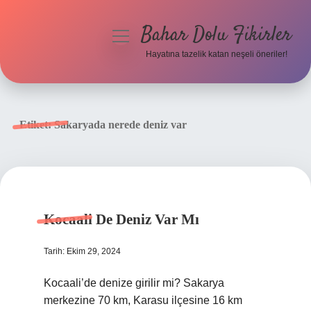
Bahar Dolu Fikirler
menüyü
aç
Hayatına tazelik katan neşeli öneriler!
Anasayfa
Gizlilik Politikası
Etiket:
Sakaryada nerede deniz var
Yasal Uyarı
Hakkımızda
Kocaali De Deniz Var Mı
Tarih: Ekim 29, 2024
Kocaali’de denize girilir mi? Sakarya
merkezine 70 km, Karasu ilçesine 16 km