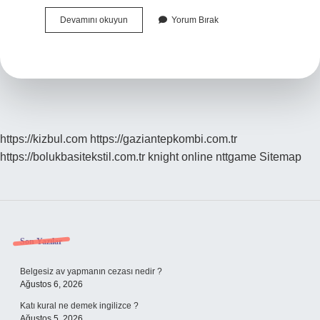
Kocaali
Devamını okuyun
Yorum Bırak
De
Deniz
Var
Mı
https://kizbul.com
https://gaziantepkombi.com.tr
https://bolukbasitekstil.com.tr
knight online
nttgame
Sitemap
Sidebar
Son Yazılar
Belgesiz av yapmanın cezası nedir ?
Ağustos 6, 2026
Katı kural ne demek ingilizce ?
Ağustos 5, 2026