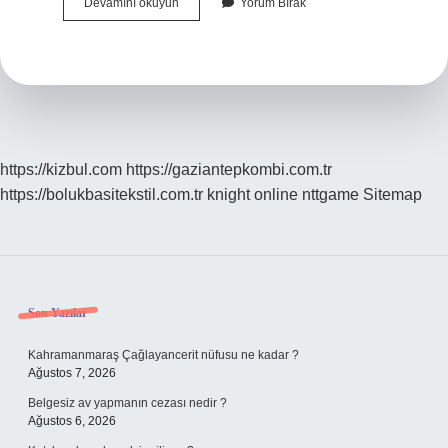
Sanatsal
Devamını okuyun
Yorum Bırak
Yaratmanın
Amacı
Nedir
https://kizbul.com
https://gaziantepkombi.com.tr
https://bolukbasitekstil.com.tr
knight online
nttgame
Sitemap
Sidebar
Son Yazılar
Kahramanmaraş Çağlayancerit nüfusu ne kadar ?
Ağustos 7, 2026
Belgesiz av yapmanın cezası nedir ?
Ağustos 6, 2026