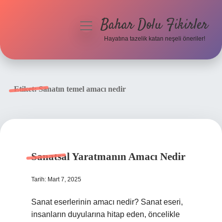
Bahar Dolu Fikirler
menüyü
aç
Hayatına tazelik katan neşeli öneriler!
Anasayfa
Gizlilik Politikası
Etiket:
Sanatın temel amacı nedir
Yasal Uyarı
Hakkımızda
Sanatsal Yaratmanın Amacı Nedir
Tarih: Mart 7, 2025
Sanat eserlerinin amacı nedir? Sanat eseri,
insanların duyularına hitap eden, öncelikle