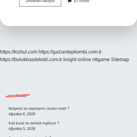
Simit
Devamını okuyun
10 Yorum
Yemek
Faydalı
Mıdır
https://kizbul.com
https://gaziantepkombi.com.tr
https://bolukbasitekstil.com.tr
knight online
nttgame
Sitemap
Sidebar
Son Yazılar
Belgesiz av yapmanın cezası nedir ?
Ağustos 6, 2026
Katı kural ne demek ingilizce ?
Ağustos 5, 2026