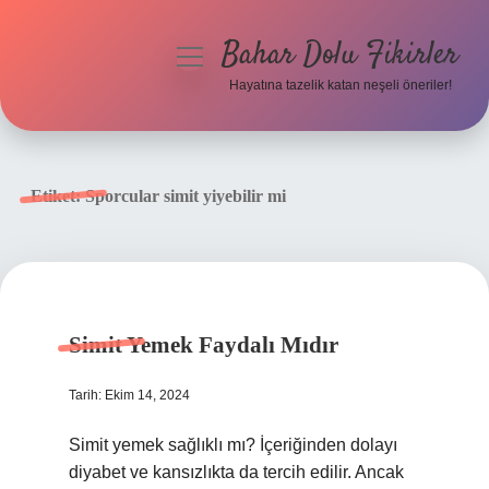
Bahar Dolu Fikirler
menüyü
aç
Hayatına tazelik katan neşeli öneriler!
Anasayfa
Gizlilik Politikası
Etiket:
Sporcular simit yiyebilir mi
Yasal Uyarı
Hakkımızda
Simit Yemek Faydalı Mıdır
Tarih: Ekim 14, 2024
Simit yemek sağlıklı mı? İçeriğinden dolayı
diyabet ve kansızlıkta da tercih edilir. Ancak