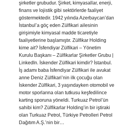
şirketler grubudur. Şirket, kimyasallar, enerji,
finans ve lojistik gibi sektörlerde faaliyet
göstermektedir. 1942 yılında Azerbaycan’dan
İstanbul’a göç eden Zülfikari ailesinin
girişimiyle kimyasal madde ticaretiyle
faaliyetlerine başlamıştır. Zülfikar Holding
kime ait? İsfendiyar Zülfikari – Yönetim
Kurulu Başkanı – Zülfikarlar Şirketler Grubu |
LinkedIn. İskender Zülfikari kimdir? İstanbul.
İş adamı baba İsfendiyar Zülfikari ile avukat
anne Deniz Zülfikari’nin ilk çocuğu olan
İskender Zülfikari, 3 yaşındayken otomobil ve
motor sporlarına olan tutkusu keşfedilince
karting sporuna yöneldi. Turkuaz Petrol’ün
sahibi kim? Zülfikarlar Holding’in bir iştiraki
olan Turkuaz Petrol, Türkiye Petrolleri Petrol
Dağıtım A.Ş.’nin bir…