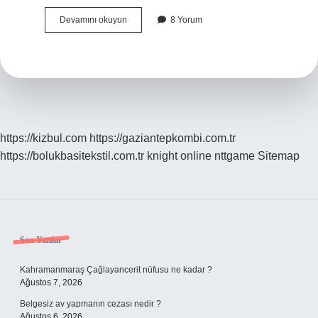
Zülfikar
Devamını okuyun
8 Yorum
Holding
Sahibi
Nereli
https://kizbul.com
https://gaziantepkombi.com.tr
https://bolukbasitekstil.com.tr
knight online
nttgame
Sitemap
Sidebar
Son Yazılar
Kahramanmaraş Çağlayancerit nüfusu ne kadar ?
Ağustos 7, 2026
Belgesiz av yapmanın cezası nedir ?
Ağustos 6, 2026