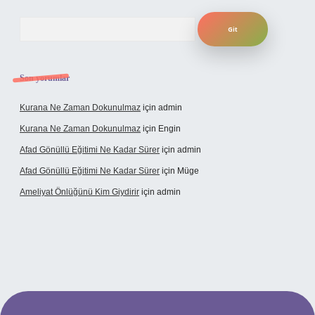
Arama
Son yorumlar
Kurana Ne Zaman Dokunulmaz
için
admin
Kurana Ne Zaman Dokunulmaz
için
Engin
Afad Gönüllü Eğitimi Ne Kadar Sürer
için
admin
Afad Gönüllü Eğitimi Ne Kadar Sürer
için
Müge
Ameliyat Önlüğünü Kim Giydirir
için
admin
cel giriş