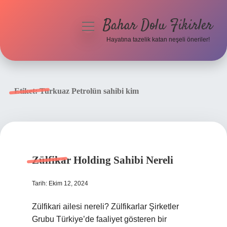
Bahar Dolu Fikirler
menüyü
aç
Hayatına tazelik katan neşeli öneriler!
Anasayfa
Gizlilik Politikası
Etiket:
Turkuaz Petrolün sahibi kim
Yasal Uyarı
Hakkımızda
Zülfikar Holding Sahibi Nereli
Tarih: Ekim 12, 2024
Zülfikari ailesi nereli? Zülfikarlar Şirketler
Grubu Türkiye’de faaliyet gösteren bir