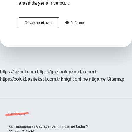
arasında yer alır ve bu…
Kızılötesi
Devamını okuyun
2 Yorum
Işınlar
Nerelerde
Kullanılır
https://kizbul.com
https://gaziantepkombi.com.tr
https://bolukbasitekstil.com.tr
knight online
nttgame
Sitemap
Sidebar
Son Yazılar
Kahramanmaraş Çağlayancerit nüfusu ne kadar ?
Ağustos 7, 2026