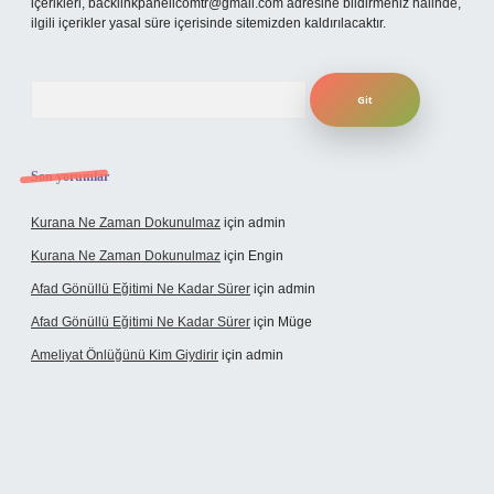
içerikleri,
backlinkpanelicomtr@gmail.com
adresine bildirmeniz halinde,
ilgili içerikler yasal süre içerisinde sitemizden kaldırılacaktır.
Arama
Son yorumlar
Kurana Ne Zaman Dokunulmaz
için
admin
Kurana Ne Zaman Dokunulmaz
için
Engin
Afad Gönüllü Eğitimi Ne Kadar Sürer
için
admin
Afad Gönüllü Eğitimi Ne Kadar Sürer
için
Müge
Ameliyat Önlüğünü Kim Giydirir
için
admin