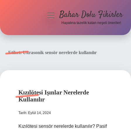
Bahar Dolu Fikirler
menüyü
aç
Hayatına tazelik katan neşeli öneriler!
Anasayfa
Gizlilik Politikası
Etiket:
Ultrasonik sensör nerelerde kullanılır
Yasal Uyarı
Hakkımızda
Kızılötesi Işınlar Nerelerde
Kullanılır
Tarih: Eylül 14, 2024
Kızılötesi sensör nerelerde kullanılır? Pasif