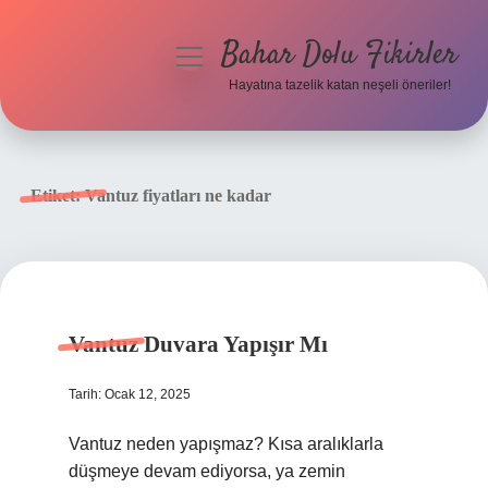
Bahar Dolu Fikirler
menüyü
aç
Hayatına tazelik katan neşeli öneriler!
Anasayfa
Gizlilik Politikası
Etiket:
Vantuz fiyatları ne kadar
Yasal Uyarı
Hakkımızda
Vantuz Duvara Yapışır Mı
Tarih: Ocak 12, 2025
Vantuz neden yapışmaz? Kısa aralıklarla
düşmeye devam ediyorsa, ya zemin