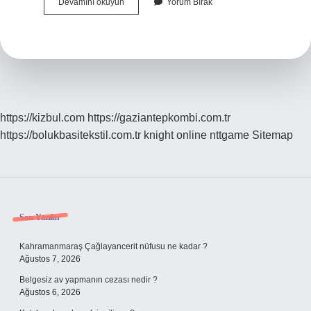
Vantuz
Devamını okuyun
Yorum Bırak
Duvara
Yapışır
Mı
https://kizbul.com
https://gaziantepkombi.com.tr
https://bolukbasitekstil.com.tr
knight online
nttgame
Sitemap
Sidebar
Son Yazılar
Kahramanmaraş Çağlayancerit nüfusu ne kadar ?
Ağustos 7, 2026
Belgesiz av yapmanın cezası nedir ?
Ağustos 6, 2026