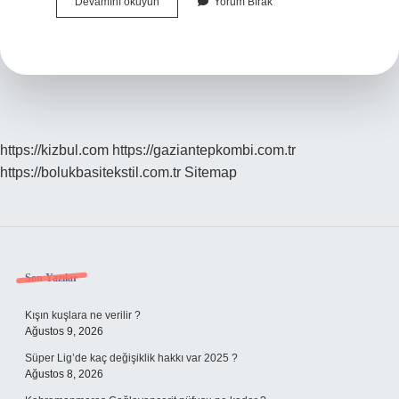
İDrar
Devamını okuyun
Yorum Bırak
Uzun
Süre
Tutulursa
Ne
Olur
https://kizbul.com
https://gaziantepkombi.com.tr
https://bolukbasitekstil.com.tr
Sitemap
Sidebar
Son Yazılar
Kışın kuşlara ne verilir ?
Ağustos 9, 2026
Süper Lig’de kaç değişiklik hakkı var 2025 ?
Ağustos 8, 2026