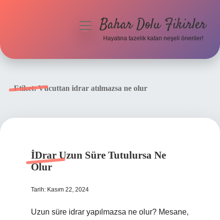
Bahar Dolu Fikirler
menüyü
aç
Hayatına tazelik katan neşeli öneriler!
Anasayfa
Gizlilik Politikası
Etiket:
Vücuttan idrar atılmazsa ne olur
Yasal Uyarı
Hakkımızda
İDrar Uzun Süre Tutulursa Ne
Olur
Tarih: Kasım 22, 2024
Uzun süre idrar yapılmazsa ne olur? Mesane,