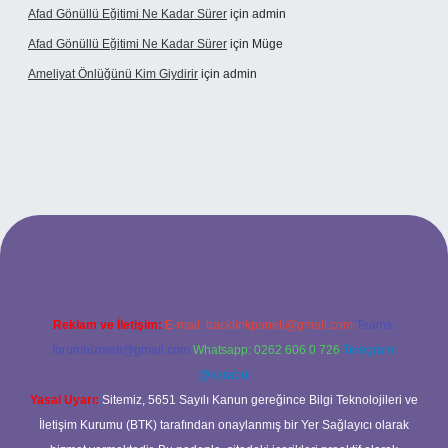
Afad Gönüllü Eğitimi Ne Kadar Sürer
için
admin
Afad Gönüllü Eğitimi Ne Kadar Sürer
için
Müge
Ameliyat Önlüğünü Kim Giydirir
için
admin
tci güncel giriş
Reklam ve İletişim:
E-mail:
backlinkpaneli@gmail.com
Teams:
forumhizmeti@gmail.com
Whatsapp: 0262 606 0 726
Telegram:
@karabul
Yasal Uyarı:
Sitemiz, 5651 Sayılı Kanun gereğince Bilgi Teknolojileri ve
İletişim Kurumu (BTK) tarafından onaylanmış bir Yer Sağlayıcı olarak