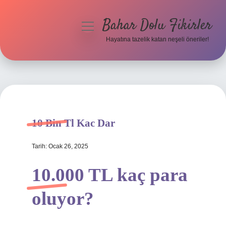
Bahar Dolu Fikirler
menüyü
aç
Hayatına tazelik katan neşeli öneriler!
Anasayfa
Gizlilik Politikası
Yasal Uyarı
10 Bin Tl Kac Dar
Hakkımızda
Tarih: Ocak 26, 2025
10.000 TL kaç para
oluyor?