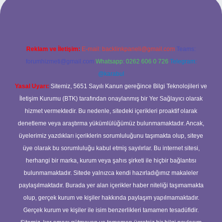
etci güncel giriş
Reklam ve İletişim:
E-mail:
backlinkpaneli@gmail.com
Teams:
forumhizmeti@gmail.com
Whatsapp: 0262 606 0 726
Telegram:
@karabul
Yasal Uyarı:
Sitemiz, 5651 Sayılı Kanun gereğince Bilgi Teknolojileri ve
İletişim Kurumu (BTK) tarafından onaylanmış bir Yer Sağlayıcı olarak
hizmet vermektedir. Bu nedenle, sitedeki içerikleri proaktif olarak
denetleme veya araştırma yükümlülüğümüz bulunmamaktadır. Ancak,
üyelerimiz yazdıkları içeriklerin sorumluluğunu taşımakta olup, siteye
üye olarak bu sorumluluğu kabul etmiş sayılırlar. Bu internet sitesi,
herhangi bir marka, kurum veya şahıs şirketi ile hiçbir bağlantısı
bulunmamaktadır. Sitede yalnızca kendi hazırladığımız makaleler
paylaşılmaktadır. Burada yer alan içerikler haber niteliği taşımamakta
olup, gerçek kurum ve kişiler hakkında paylaşım yapılmamaktadır.
Gerçek kurum ve kişiler ile isim benzerlikleri tamamen tesadüfidir.