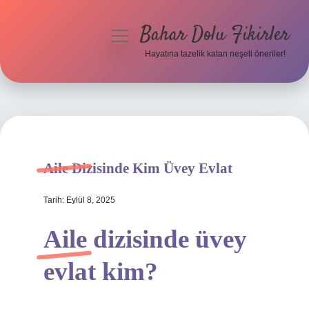
Bahar Dolu Fikirler
menüyü
aç
Hayatına tazelik katan neşeli öneriler!
Anasayfa
Gizlilik Politikası
Yasal Uyarı
Aile Dizisinde Kim Üvey Evlat
Hakkımızda
Tarih: Eylül 8, 2025
Aile dizisinde üvey
evlat kim?