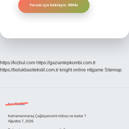
https://kizbul.com
https://gaziantepkombi.com.tr
https://bolukbasitekstil.com.tr
knight online
nttgame
Sitemap
Sidebar
Son Yazılar
Kahramanmaraş Çağlayancerit nüfusu ne kadar ?
Ağustos 7, 2026