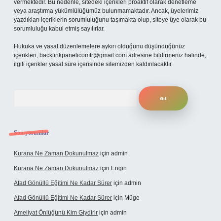
vermektedir. Bu nedenle, sitedeki içerikleri proaktif olarak denetleme
veya araştırma yükümlülüğümüz bulunmamaktadır. Ancak, üyelerimiz
yazdıkları içeriklerin sorumluluğunu taşımakta olup, siteye üye olarak bu
sorumluluğu kabul etmiş sayılırlar.
Hukuka ve yasal düzenlemelere aykırı olduğunu düşündüğünüz
içerikleri,
backlinkpanelicomtr@gmail.com
adresine bildirmeniz halinde,
ilgili içerikler yasal süre içerisinde sitemizden kaldırılacaktır.
Arama
Son yorumlar
Kurana Ne Zaman Dokunulmaz
için
admin
Kurana Ne Zaman Dokunulmaz
için
Engin
Afad Gönüllü Eğitimi Ne Kadar Sürer
için
admin
Afad Gönüllü Eğitimi Ne Kadar Sürer
için
Müge
Ameliyat Önlüğünü Kim Giydirir
için
admin