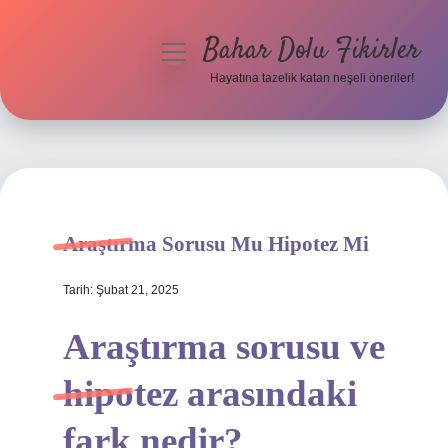
Bahar Dolu Fikirler
menüyü
aç
Hayatına tazelik katan neşeli öneriler!
Anasayfa
Gizlilik Politikası
Yasal Uyarı
Araştırma Sorusu Mu Hipotez Mi
Hakkımızda
Tarih: Şubat 21, 2025
Araştırma sorusu ve
hipotez arasındaki
fark nedir?