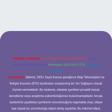
etci güncel giriş
Reklam ve İletişim:
E-mail:
backlinkpaneli@gmail.com
Teams:
forumhizmeti@gmail.com
Whatsapp: 0262 606 0 726
Telegram:
@karabul
Yasal Uyarı:
Sitemiz, 5651 Sayılı Kanun gereğince Bilgi Teknolojileri ve
İletişim Kurumu (BTK) tarafından onaylanmış bir Yer Sağlayıcı olarak
hizmet vermektedir. Bu nedenle, sitedeki içerikleri proaktif olarak
denetleme veya araştırma yükümlülüğümüz bulunmamaktadır. Ancak,
üyelerimiz yazdıkları içeriklerin sorumluluğunu taşımakta olup, siteye
üye olarak bu sorumluluğu kabul etmiş sayılırlar. Bu internet sitesi,