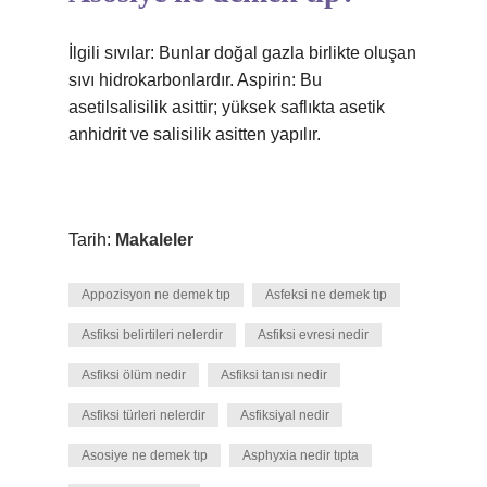
İlgili sıvılar: Bunlar doğal gazla birlikte oluşan
sıvı hidrokarbonlardır. Aspirin: Bu
asetilsalisilik asittir; yüksek saflıkta asetik
anhidrit ve salisilik asitten yapılır.
Tarih:
Makaleler
Appozisyon ne demek tıp
Asfeksi ne demek tıp
Asfiksi belirtileri nelerdir
Asfiksi evresi nedir
Asfiksi ölüm nedir
Asfiksi tanısı nedir
Asfiksi türleri nelerdir
Asfiksiyal nedir
Asosiye ne demek tıp
Asphyxia nedir tıpta