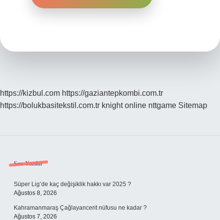
https://kizbul.com
https://gaziantepkombi.com.tr
https://bolukbasitekstil.com.tr
knight online
nttgame
Sitemap
Sidebar
Son Yazılar
Süper Lig’de kaç değişiklik hakkı var 2025 ?
Ağustos 8, 2026
Kahramanmaraş Çağlayancerit nüfusu ne kadar ?
Ağustos 7, 2026