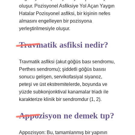
oluşur. Pozisyonel Asfiksiye Yol Açan Yaygın
Hatalar Pozisyonel asfiksi, bir kişinin nefes
almasını engelleyen bir pozisyona
yerleştirilmesiyle oluşur.
Travmatik asfiksi nedir?
Travmatik asfiksi (akut göğüs bası sendromu,
Perthes sendromu); şiddetli göğüs basısı
sonucu gelişen, servikofasiyal siyanoz,
peteşi ve üst ekstremitelerde, boyunda ve
yüzde subkonjonktival kanamalar triadı ile
karakterize klinik bir sendromdur (1, 2).
Appozisyon ne demek tıp?
Appozisyon: Bu, tamamlanmış bir yapının