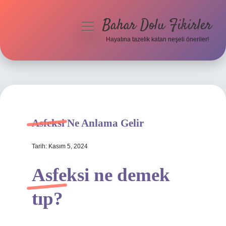
Bahar Dolu Fikirler
menüyü
aç
Hayatına tazelik katan neşeli öneriler!
Anasayfa
Gizlilik Politikası
Yasal Uyarı
Asfeksi Ne Anlama Gelir
Hakkımızda
Tarih: Kasım 5, 2024
Asfeksi ne demek
tıp?