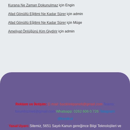
Kurana Ne Zaman Dokunulmaz
için
Engin
Afad Gönüllü Eğitimi Ne Kadar Sürer
için
admin
Afad Gönüllü Eğitimi Ne Kadar Sürer
için
Müge
Ameliyat Önlüğünü Kim Giydirir
için
admin
ş
Reklam ve İletişim:
E-mail:
backlinkpaneli@gmail.com
Teams:
forumhizmeti@gmail.com
Whatsapp: 0262 606 0 726
Telegram:
@karabul
Yasal Uyarı:
Sitemiz, 5651 Sayılı Kanun gereğince Bilgi Teknolojileri ve