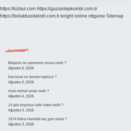
https://kizbul.com
https://gaziantepkombi.com.tr
https://bolukbasitekstil.com.tr
knight online
nttgame
Sitemap
Sidebar
Son Yazılar
Belgesiz av yapmanın cezası nedir ?
Ağustos 6, 2026
Katı kural ne demek ingilizce ?
Ağustos 5, 2026
Avan mimari proje nedir ?
Ağustos 4, 2026
14 gün koşulsuz iade hakkı nedir ?
Ağustos 3, 2026
1974 Kıbrıs Harekâtı kaç gün sürdü ?
Ağustos 3, 2026