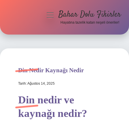
Bahar Dolu Fikirler
menüyü
aç
Hayatına tazelik katan neşeli öneriler!
Anasayfa
Gizlilik Politikası
Yasal Uyarı
Din Nedir Kaynağı Nedir
Hakkımızda
Tarih: Ağustos 14, 2025
Din nedir ve
kaynağı nedir?