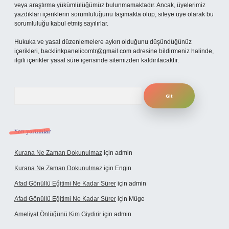
veya araştırma yükümlülüğümüz bulunmamaktadır. Ancak, üyelerimiz
yazdıkları içeriklerin sorumluluğunu taşımakta olup, siteye üye olarak bu
sorumluluğu kabul etmiş sayılırlar.
Hukuka ve yasal düzenlemelere aykırı olduğunu düşündüğünüz
içerikleri,
backlinkpanelicomtr@gmail.com
adresine bildirmeniz halinde,
ilgili içerikler yasal süre içerisinde sitemizden kaldırılacaktır.
Arama
Son yorumlar
Kurana Ne Zaman Dokunulmaz
için
admin
Kurana Ne Zaman Dokunulmaz
için
Engin
Afad Gönüllü Eğitimi Ne Kadar Sürer
için
admin
Afad Gönüllü Eğitimi Ne Kadar Sürer
için
Müge
Ameliyat Önlüğünü Kim Giydirir
için
admin