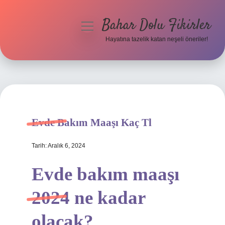
Bahar Dolu Fikirler
menüyü
aç
Hayatına tazelik katan neşeli öneriler!
Anasayfa
Gizlilik Politikası
Yasal Uyarı
Evde Bakım Maaşı Kaç Tl
Hakkımızda
Tarih: Aralık 6, 2024
Evde bakım maaşı
2024 ne kadar
olacak?