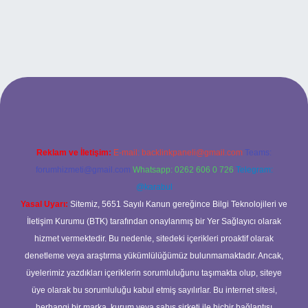
güncel giriş
Reklam ve İletişim:
E-mail:
backlinkpaneli@gmail.com
Teams:
forumhizmeti@gmail.com
Whatsapp: 0262 606 0 726
Telegram:
@karabul
Yasal Uyarı:
Sitemiz, 5651 Sayılı Kanun gereğince Bilgi Teknolojileri ve
İletişim Kurumu (BTK) tarafından onaylanmış bir Yer Sağlayıcı olarak
hizmet vermektedir. Bu nedenle, sitedeki içerikleri proaktif olarak
denetleme veya araştırma yükümlülüğümüz bulunmamaktadır. Ancak,
üyelerimiz yazdıkları içeriklerin sorumluluğunu taşımakta olup, siteye
üye olarak bu sorumluluğu kabul etmiş sayılırlar. Bu internet sitesi,
herhangi bir marka, kurum veya şahıs şirketi ile hiçbir bağlantısı