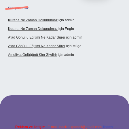
Son yorumlar
Kurana Ne Zaman Dokunulmaz
için
admin
Kurana Ne Zaman Dokunulmaz
için
Engin
Afad Gönüllü Eğitimi Ne Kadar Sürer
için
admin
Afad Gönüllü Eğitimi Ne Kadar Sürer
için
Müge
Ameliyat Önlüğünü Kim Giydirir
için
admin
etci güncel giriş
Reklam ve İletişim:
E-mail:
backlinkpaneli@gmail.com
Teams: