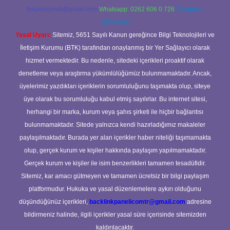
forumhizmeti@gmail.com
Whatsapp: 0262 606 0 726
Telegram:
@karabul
Yasal Uyarı:
Sitemiz, 5651 Sayılı Kanun gereğince Bilgi Teknolojileri ve
İletişim Kurumu (BTK) tarafından onaylanmış bir Yer Sağlayıcı olarak
hizmet vermektedir. Bu nedenle, sitedeki içerikleri proaktif olarak
denetleme veya araştırma yükümlülüğümüz bulunmamaktadır. Ancak,
üyelerimiz yazdıkları içeriklerin sorumluluğunu taşımakta olup, siteye
üye olarak bu sorumluluğu kabul etmiş sayılırlar. Bu internet sitesi,
herhangi bir marka, kurum veya şahıs şirketi ile hiçbir bağlantısı
bulunmamaktadır. Sitede yalnızca kendi hazırladığımız makaleler
paylaşılmaktadır. Burada yer alan içerikler haber niteliği taşımamakta
olup, gerçek kurum ve kişiler hakkında paylaşım yapılmamaktadır.
Gerçek kurum ve kişiler ile isim benzerlikleri tamamen tesadüfidir.
Sitemiz, kar amacı gütmeyen ve tamamen ücretsiz bir bilgi paylaşım
platformudur. Hukuka ve yasal düzenlemelere aykırı olduğunu
düşündüğünüz içerikleri,
backlinkpanelicomtr@gmail.com
adresine
bildirmeniz halinde, ilgili içerikler yasal süre içerisinde sitemizden
kaldırılacaktır.