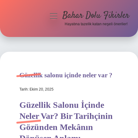
Bahar Dolu Fikirler
menüyü
aç
Hayatına tazelik katan neşeli öneriler!
Anasayfa
Gizlilik Politikası
Yasal Uyarı
Güzellik salonu içinde neler var ?
Hakkımızda
Tarih: Ekim 20, 2025
Güzellik Salonu İçinde
Neler Var? Bir Tarihçinin
Gözünden Mekânın