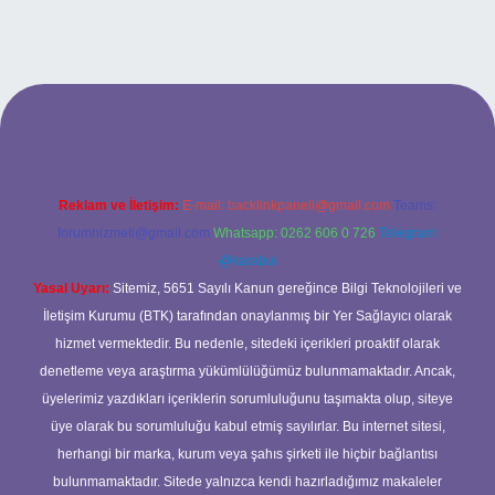
 güncel giriş
Reklam ve İletişim:
E-mail:
backlinkpaneli@gmail.com
Teams:
forumhizmeti@gmail.com
Whatsapp: 0262 606 0 726
Telegram:
@karabul
Yasal Uyarı:
Sitemiz, 5651 Sayılı Kanun gereğince Bilgi Teknolojileri ve
İletişim Kurumu (BTK) tarafından onaylanmış bir Yer Sağlayıcı olarak
hizmet vermektedir. Bu nedenle, sitedeki içerikleri proaktif olarak
denetleme veya araştırma yükümlülüğümüz bulunmamaktadır. Ancak,
üyelerimiz yazdıkları içeriklerin sorumluluğunu taşımakta olup, siteye
üye olarak bu sorumluluğu kabul etmiş sayılırlar. Bu internet sitesi,
herhangi bir marka, kurum veya şahıs şirketi ile hiçbir bağlantısı
bulunmamaktadır. Sitede yalnızca kendi hazırladığımız makaleler