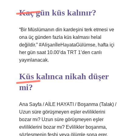
Kaç gün küs kalınır?
“Bir Müslümanın din kardeşini terk etmesi ve
ona üç günden fazla küs kalması helal
değildir.” #AlişanİleHayataGülümse, hafta içi
her gün saat 10.00’da TRT 1’den canlı
yayınlanacak.
Küs kalınca nikah düşer
mi?
Ana Sayfa / AİLE HAYATI / Boşanma (Talak) /
Uzun süre görüşmeyen eşler evliliklerini
bozar mı? Uzun süre görüşmeyen eşler
evliliklerini bozar mı? Evlilikler boşanma,
sözleşmenin feshi veya ölümle sona erer.