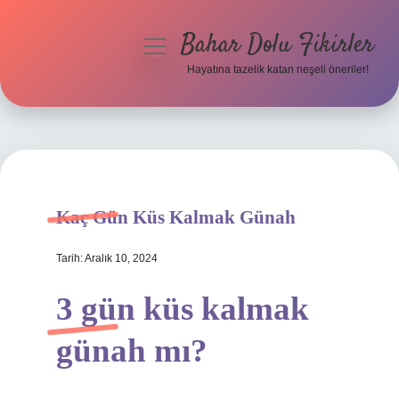
Bahar Dolu Fikirler
menüyü
aç
Hayatına tazelik katan neşeli öneriler!
Anasayfa
Gizlilik Politikası
Yasal Uyarı
Kaç Gün Küs Kalmak Günah
Hakkımızda
Tarih: Aralık 10, 2024
3 gün küs kalmak
günah mı?