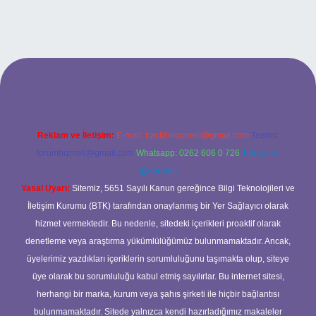
etci güncel giriş
Reklam ve İletişim:
E-mail:
backlinkpaneli@gmail.com
Teams:
forumhizmeti@gmail.com
Whatsapp: 0262 606 0 726
Telegram:
@karabul
Yasal Uyarı:
Sitemiz, 5651 Sayılı Kanun gereğince Bilgi Teknolojileri ve
İletişim Kurumu (BTK) tarafından onaylanmış bir Yer Sağlayıcı olarak
hizmet vermektedir. Bu nedenle, sitedeki içerikleri proaktif olarak
denetleme veya araştırma yükümlülüğümüz bulunmamaktadır. Ancak,
üyelerimiz yazdıkları içeriklerin sorumluluğunu taşımakta olup, siteye
üye olarak bu sorumluluğu kabul etmiş sayılırlar. Bu internet sitesi,
herhangi bir marka, kurum veya şahıs şirketi ile hiçbir bağlantısı
bulunmamaktadır. Sitede yalnızca kendi hazırladığımız makaleler