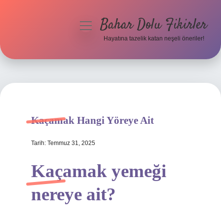
Bahar Dolu Fikirler
menüyü
aç
Hayatına tazelik katan neşeli öneriler!
Anasayfa
Gizlilik Politikası
Yasal Uyarı
Kaçamak Hangi Yöreye Ait
Hakkımızda
Tarih: Temmuz 31, 2025
Kaçamak yemeği
nereye ait?