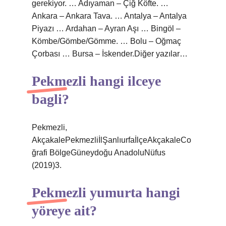
gerekiyor. … Adıyaman – Çiğ Köfte. …
Ankara – Ankara Tava. … Antalya – Antalya
Piyazı … Ardahan – Ayran Aşı … Bingöl –
Kömbe/Gömbe/Gömme. … Bolu – Oğmaç
Çorbası … Bursa – İskender.Diğer yazılar…
Pekmezli hangi ilceye
bagli?
Pekmezli,
AkçakalePekmezliİlŞanlıurfaİlçeAkçakaleCo
ğrafi BölgeGüneydoğu AnadoluNüfus
(2019)3.
Pekmezli yumurta hangi
yöreye ait?