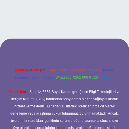
el giriş
Reklam ve İletişim:
E-mail:
backlinkpaneli@gmail.com
Teams:
forumhizmeti@gmail.com
Whatsapp: 0262 606 0 726
Telegram:
@karabul
Yasal Uyarı:
Sitemiz, 5651 Sayılı Kanun gereğince Bilgi Teknolojileri ve
İletişim Kurumu (BTK) tarafından onaylanmış bir Yer Sağlayıcı olarak
hizmet vermektedir. Bu nedenle, sitedeki içerikleri proaktif olarak
denetleme veya araştırma yükümlülüğümüz bulunmamaktadır. Ancak,
üyelerimiz yazdıkları içeriklerin sorumluluğunu taşımakta olup, siteye
üye olarak bu sorumluluğu kabul etmiş sayılırlar. Bu internet sitesi,