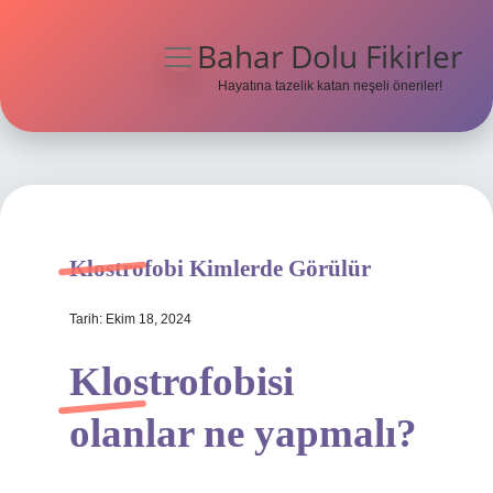
Bahar Dolu Fikirler
menüyü
aç
Hayatına tazelik katan neşeli öneriler!
Anasayfa
Gizlilik Politikası
Yasal Uyarı
Klostrofobi Kimlerde Görülür
Hakkımızda
Tarih: Ekim 18, 2024
Klostrofobisi
olanlar ne yapmalı?