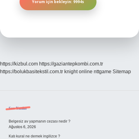
https://kizbul.com
https://gaziantepkombi.com.tr
https://bolukbasitekstil.com.tr
knight online
nttgame
Sitemap
Sidebar
Son Yazılar
Belgesiz av yapmanın cezası nedir ?
Ağustos 6, 2026
Katı kural ne demek ingilizce ?