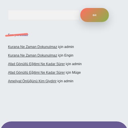
Arama
Son yorumlar
Kurana Ne Zaman Dokunulmaz
için
admin
Kurana Ne Zaman Dokunulmaz
için
Engin
Afad Gönüllü Eğitimi Ne Kadar Sürer
için
admin
Afad Gönüllü Eğitimi Ne Kadar Sürer
için
Müge
Ameliyat Önlüğünü Kim Giydirir
için
admin
betci güncel giriş