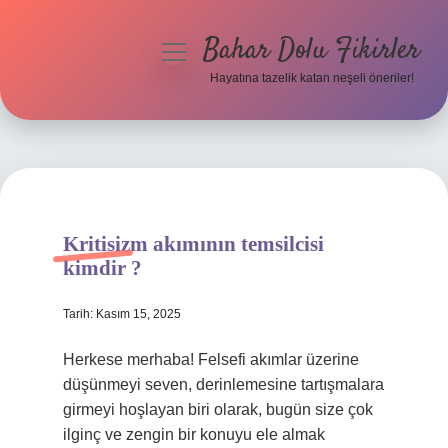
Bahar Dolu Fikirler
menüyü
aç
Hayatına tazelik katan neşeli öneriler!
Anasayfa
Gizlilik Politikası
Yasal Uyarı
Kritisizm akımının temsilcisi
Hakkımızda
kimdir ?
Tarih: Kasım 15, 2025
Herkese merhaba! Felsefi akımlar üzerine
düşünmeyi seven, derinlemesine tartışmalara
girmeyi hoşlayan biri olarak, bugün size çok
ilginç ve zengin bir konuyu ele almak