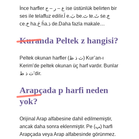
İnce harfler ع – ر – ح ise üstünlük belirten bir
ses ile telaffuz edilir.اَ e.بَ be.تَ te.ثَ ṡe.جَ
ce.حَ ha.خَ ȟa.دَ de.Daha fazla makale…
Kuranda Peltek z hangisi?
Peltek okunan harfler (ث ذ ظ) Kur’an-ı
Kerim’de peltek okunan üç harf vardır. Bunlar
ث ذ ظ’dir.
Arapçada p harfi neden
yok?
Orijinal Arap alfabesine dahil edilmemiştir,
ancak daha sonra eklenmiştir. Pe (ﭗ) harfi
Arapçada veya Arap alfabesinde görünmez.