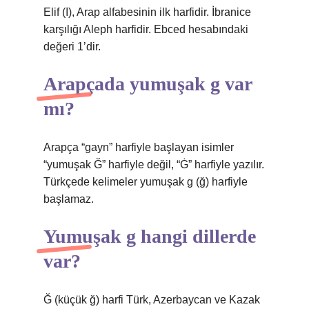
Elif (ا), Arap alfabesinin ilk harfidir. İbranice
karşılığı Aleph harfidir. Ebced hesabındaki
değeri 1’dir.
Arapçada yumuşak g var
mı?
Arapça “gayn” harfiyle başlayan isimler
“yumuşak Ğ” harfiyle değil, “Ġ” harfiyle yazılır.
Türkçede kelimeler yumuşak g (ğ) harfiyle
başlamaz.
Yumuşak g hangi dillerde
var?
Ğ (küçük ğ) harfi Türk, Azerbaycan ve Kazak