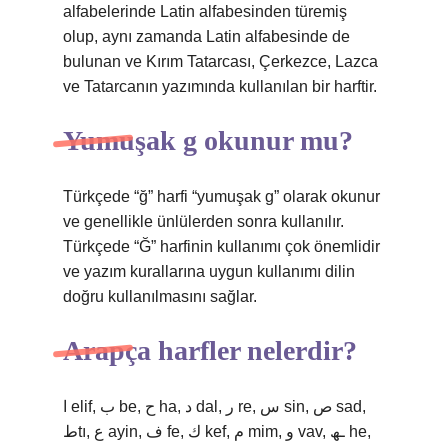
alfabelerinde Latin alfabesinden türemiş
olup, aynı zamanda Latin alfabesinde de
bulunan ve Kırım Tatarcası, Çerkezce, Lazca
ve Tatarcanın yazımında kullanılan bir harftir.
Yumuşak g okunur mu?
Türkçede “ğ” harfi “yumuşak g” olarak okunur
ve genellikle ünlülerden sonra kullanılır.
Türkçede “Ğ” harfinin kullanımı çok önemlidir
ve yazım kurallarına uygun kullanımı dilin
doğru kullanılmasını sağlar.
Arapça harfler nelerdir?
ا elif, ب be, ح ha, د dal, ر re, س sin, ص sad,
طtı, ع ayin, ف fe, ﻙ kef, م mim, و vav, ـھ he,