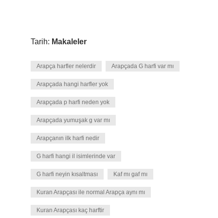
Tarih:
Makaleler
Arapça harfler nelerdir
Arapçada G harfi var mı
Arapçada hangi harfler yok
Arapçada p harfi neden yok
Arapçada yumuşak g var mı
Arapçanın ilk harfi nedir
G harfi hangi il isimlerinde var
G harfi neyin kısaltması
Kaf mı gaf mı
Kuran Arapçası ile normal Arapça aynı mı
Kuran Arapçası kaç harftir