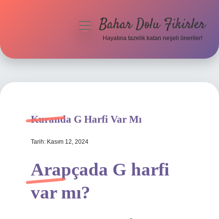
Bahar Dolu Fikirler
menüyü
aç
Hayatına tazelik katan neşeli öneriler!
Anasayfa
Gizlilik Politikası
Yasal Uyarı
Kuranda G Harfi Var Mı
Hakkımızda
Tarih: Kasım 12, 2024
Arapçada G harfi
var mı?