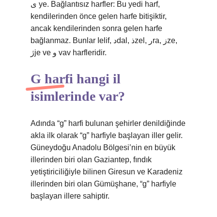
ى ye. Bağlantısız harfler: Bu yedi harf,
kendilerinden önce gelen harfe bitişiktir,
ancak kendilerinden sonra gelen harfe
bağlanmaz. Bunlar اelif, دdal, ذzel, رra, زze,
ژje ve و vav harfleridir.
G harfi hangi il
isimlerinde var?
Adında “g” harfi bulunan şehirler denildiğinde
akla ilk olarak “g” harfiyle başlayan iller gelir.
Güneydoğu Anadolu Bölgesi’nin en büyük
illerinden biri olan Gaziantep, fındık
yetiştiriciliğiyle bilinen Giresun ve Karadeniz
illerinden biri olan Gümüşhane, “g” harfiyle
başlayan illere sahiptir.