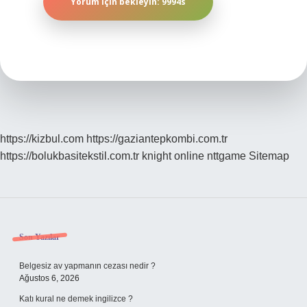
https://kizbul.com
https://gaziantepkombi.com.tr
https://bolukbasitekstil.com.tr
knight online
nttgame
Sitemap
Sidebar
Son Yazılar
Belgesiz av yapmanın cezası nedir ?
Ağustos 6, 2026
Katı kural ne demek ingilizce ?