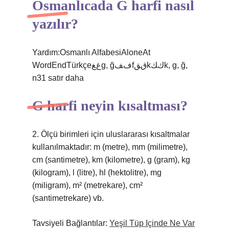
Osmanlıcada G harfi nasıl
yazılır?
Yardım:Osmanlı AlfabesiAloneAt
WordEndTürkçeﻍﻎg, ğﻑﻒfﻕﻖkﻙﻚk, g, ğ,
n31 satır daha
G harfi neyin kısaltması?
2. Ölçü birimleri için uluslararası kısaltmalar
kullanılmaktadır: m (metre), mm (milimetre),
cm (santimetre), km (kilometre), g (gram), kg
(kilogram), l (litre), hl (hektolitre), mg
(miligram), m² (metrekare), cm²
(santimetrekare) vb.
Tavsiyeli Bağlantılar:
Yeşil Tüp Içinde Ne Var