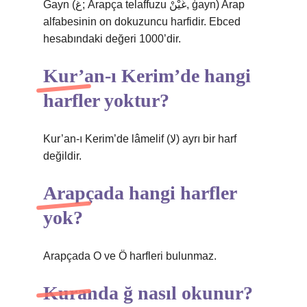
Gayn (غ; Arapça telaffuzu غَيْنْ, ġayn) Arap
alfabesinin on dokuzuncu harfidir. Ebced
hesabındaki değeri 1000’dir.
Kur’an-ı Kerim’de hangi
harfler yoktur?
Kur’an-ı Kerim’de lâmelif (لا) ayrı bir harf
değildir.
Arapçada hangi harfler
yok?
Arapçada O ve Ö harfleri bulunmaz.
Kuranda ğ nasıl okunur?