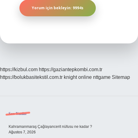
https://kizbul.com
https://gaziantepkombi.com.tr
https://bolukbasitekstil.com.tr
knight online
nttgame
Sitemap
Sidebar
Son Yazılar
Kahramanmaraş Çağlayancerit nüfusu ne kadar ?
Ağustos 7, 2026