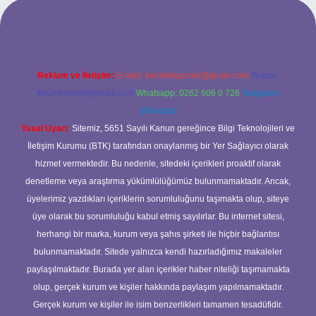
 güncel giriş
Reklam ve İletişim:
E-mail:
backlinkpaneli@gmail.com
Teams:
forumhizmeti@gmail.com
Whatsapp: 0262 606 0 726
Telegram:
@karabul
Yasal Uyarı:
Sitemiz, 5651 Sayılı Kanun gereğince Bilgi Teknolojileri ve
İletişim Kurumu (BTK) tarafından onaylanmış bir Yer Sağlayıcı olarak
hizmet vermektedir. Bu nedenle, sitedeki içerikleri proaktif olarak
denetleme veya araştırma yükümlülüğümüz bulunmamaktadır. Ancak,
üyelerimiz yazdıkları içeriklerin sorumluluğunu taşımakta olup, siteye
üye olarak bu sorumluluğu kabul etmiş sayılırlar. Bu internet sitesi,
herhangi bir marka, kurum veya şahıs şirketi ile hiçbir bağlantısı
bulunmamaktadır. Sitede yalnızca kendi hazırladığımız makaleler
paylaşılmaktadır. Burada yer alan içerikler haber niteliği taşımamakta
olup, gerçek kurum ve kişiler hakkında paylaşım yapılmamaktadır.
Gerçek kurum ve kişiler ile isim benzerlikleri tamamen tesadüfidir.