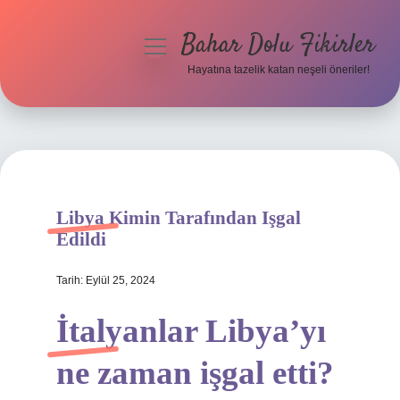
Bahar Dolu Fikirler
menüyü
aç
Hayatına tazelik katan neşeli öneriler!
Anasayfa
Gizlilik Politikası
Yasal Uyarı
Libya Kimin Tarafından Işgal
Hakkımızda
Edildi
Tarih: Eylül 25, 2024
İtalyanlar Libya’yı
ne zaman işgal etti?