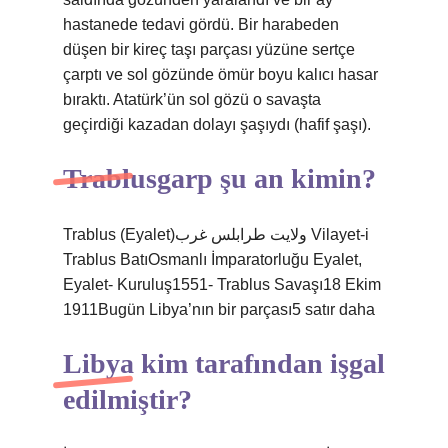
hastanede tedavi gördü. Bir harabeden
düşen bir kireç taşı parçası yüzüne sertçe
çarptı ve sol gözünde ömür boyu kalıcı hasar
bıraktı. Atatürk’ün sol gözü o savaşta
geçirdiği kazadan dolayı şaşıydı (hafif şaşı).
Trablusgarp şu an kimin?
Trablus (Eyalet)ولايت طرابلس غرب‎ Vilayet-i
Trablus BatıOsmanlı İmparatorluğu Eyalet,
Eyalet- Kuruluş1551- Trablus Savaşı18 Ekim
1911Bugün Libya’nın bir parçası5 satır daha
Libya kim tarafından işgal
edilmiştir?