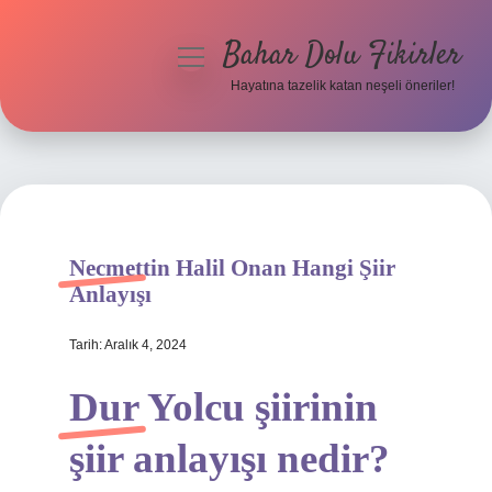
Bahar Dolu Fikirler
menüyü
aç
Hayatına tazelik katan neşeli öneriler!
Anasayfa
Gizlilik Politikası
Yasal Uyarı
Necmettin Halil Onan Hangi Şiir
Hakkımızda
Anlayışı
Tarih: Aralık 4, 2024
Dur Yolcu şiirinin
şiir anlayışı nedir?