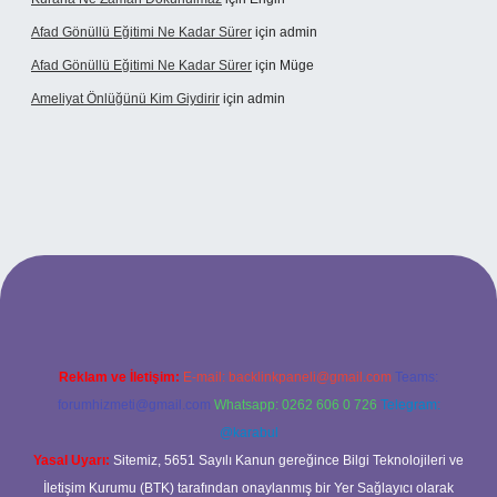
Afad Gönüllü Eğitimi Ne Kadar Sürer
için
admin
Afad Gönüllü Eğitimi Ne Kadar Sürer
için
Müge
Ameliyat Önlüğünü Kim Giydirir
için
admin
güncel giriş
Reklam ve İletişim:
E-mail:
backlinkpaneli@gmail.com
Teams:
forumhizmeti@gmail.com
Whatsapp: 0262 606 0 726
Telegram:
@karabul
Yasal Uyarı:
Sitemiz, 5651 Sayılı Kanun gereğince Bilgi Teknolojileri ve
İletişim Kurumu (BTK) tarafından onaylanmış bir Yer Sağlayıcı olarak