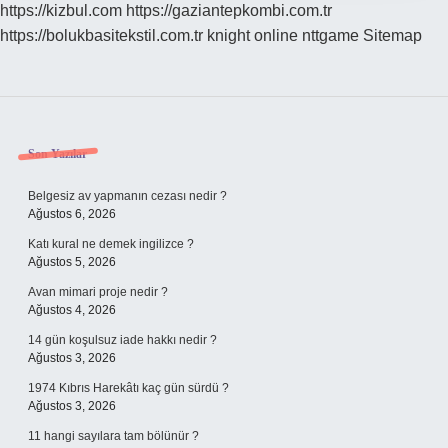
https://kizbul.com
https://gaziantepkombi.com.tr
https://bolukbasitekstil.com.tr
knight online
nttgame
Sitemap
Sidebar
Son Yazılar
Belgesiz av yapmanın cezası nedir ?
Ağustos 6, 2026
Katı kural ne demek ingilizce ?
Ağustos 5, 2026
Avan mimari proje nedir ?
Ağustos 4, 2026
14 gün koşulsuz iade hakkı nedir ?
Ağustos 3, 2026
1974 Kıbrıs Harekâtı kaç gün sürdü ?
Ağustos 3, 2026
11 hangi sayılara tam bölünür ?