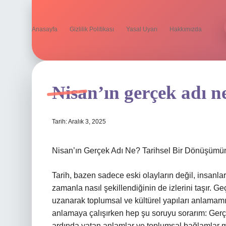
Anasayfa
Gizlilik Politikası
Yasal Uyarı
Hakkımızda
Nisan’ın gerçek adı n
Tarih: Aralık 3, 2025
Nisan’ın Gerçek Adı Ne? Tarihsel Bir Dönüşümün
Tarih, bazen sadece eski olayların değil, insanlar
zamanla nasıl şekillendiğinin de izlerini taşır.
uzanarak toplumsal ve kültürel yapıları anlamamızd
anlamaya çalışırken hep şu soruyu sorarım: Gerçe
ardında yatan anlamlar ve toplumsal bağlamlar mı 