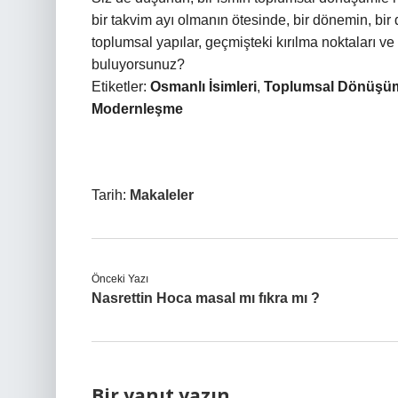
bir takvim ayı olmanın ötesinde, bir dönemin, bir
toplumsal yapılar, geçmişteki kırılma noktaları v
buluyorsunuz?
Etiketler:
Osmanlı İsimleri
,
Toplumsal Dönüşü
Modernleşme
Tarih:
Makaleler
Önceki Yazı
Nasrettin Hoca masal mı fıkra mı ?
Bir yanıt yazın