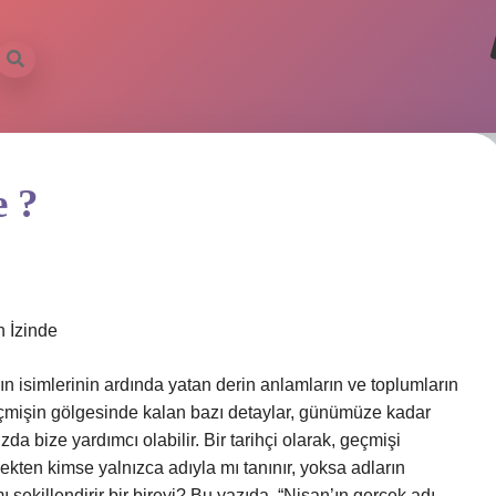
e ?
 İzinde
ın isimlerinin ardında yatan derin anlamların ve toplumların
 Geçmişin gölgesinde kalan bazı detaylar, günümüze kadar
a bize yardımcı olabilir. Bir tarihçi olarak, geçmişi
kten kimse yalnızca adıyla mı tanınır, yoksa adların
şekillendirir bir bireyi? Bu yazıda, “Nisan’ın gerçek adı