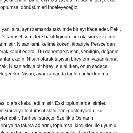
 toplumsal dönüşümleri inceleyeceğiz.
 yanı sıra, aynı zamanda takvimde bir ayı ifade eder. Peki,
ir? Tarihsel süreçlere bakıldığında, birçok isim ve kelime,
nmıştır. Nisan ismi, kelime kökeni itibariyle Persçe’den
 olarak kabul ederdi. Bu dönemde Nisan, yeniliğin, doğanın
 anlam, adını Nisan olarak taşıyan bireylerin yaşamlarına
cak, Nisan adıyla bir bireyi ele alırken, onun sadece
k gerekir. Nisan, aynı zamanda tarihin belirli kırılma
sı olarak kabul edilmiştir. Eski toplumlarda isimler,
eçmişini veya toplumsal statülerini gösteriyordu. Bu
lenebilir. Tarihsel süreçte, özellikle Osmanlı
ını ya da takma adlarını, toplumsal kimlikleri ile uyumlu
k alan bir kişi, muhtemelen yenilikçi, taze bir başlangıcı