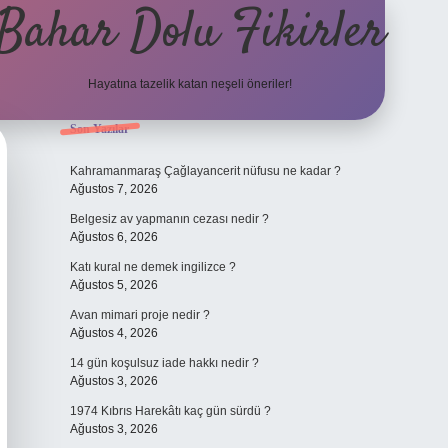
Bahar Dolu Fikirler
Hayatına tazelik katan neşeli öneriler!
Sidebar
Son Yazılar
betci güncel giriş
Kahramanmaraş Çağlayancerit nüfusu ne kadar ?
Ağustos 7, 2026
Belgesiz av yapmanın cezası nedir ?
Ağustos 6, 2026
Katı kural ne demek ingilizce ?
Ağustos 5, 2026
Avan mimari proje nedir ?
Ağustos 4, 2026
14 gün koşulsuz iade hakkı nedir ?
Ağustos 3, 2026
1974 Kıbrıs Harekâtı kaç gün sürdü ?
Ağustos 3, 2026