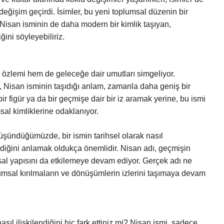
değişim geçirdi. İsimler, bu yeni toplumsal düzenin bir
Nisan isminin de daha modern bir kimlik taşıyan,
ğini söyleyebiliriz.
özlemi hem de geleceğe dair umutları simgeliyor.
, Nisan isminin taşıdığı anlam, zamanla daha geniş bir
bir figür ya da bir geçmişe dair bir iz aramak yerine, bu ismi
msal kimliklerine odaklanıyor.
 düşündüğümüzde, bir ismin tarihsel olarak nasıl
kilediğini anlamak oldukça önemlidir. Nisan adı, geçmişin
sal yapısını da etkilemeye devam ediyor. Gerçek adı ne
plumsal kırılmaların ve dönüşümlerin izlerini taşımaya devam
ıl ilişkilendiğini hiç fark ettiniz mi? Nisan ismi, sadece