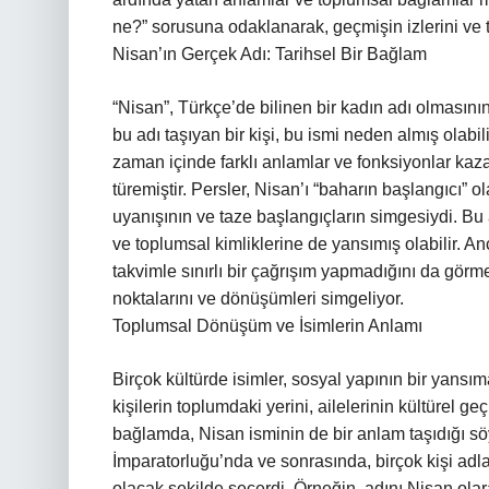
ne?” sorusuna odaklanarak, geçmişin izlerini ve
Nisan’ın Gerçek Adı: Tarihsel Bir Bağlam
“Nisan”, Türkçe’de bilinen bir kadın adı olmasının
bu adı taşıyan bir kişi, bu ismi neden almış olabil
zaman içinde farklı anlamlar ve fonksiyonlar kaza
türemiştir. Persler, Nisan’ı “baharın başlangıcı”
uyanışının ve taze başlangıçların simgesiydi. Bu
ve toplumsal kimliklerine de yansımış olabilir. An
takvimle sınırlı bir çağrışım yapmadığını da görme
noktalarını ve dönüşümleri simgeliyor.
Toplumsal Dönüşüm ve İsimlerin Anlamı
Birçok kültürde isimler, sosyal yapının bir yansıma
kişilerin toplumdaki yerini, ailelerinin kültürel g
bağlamda, Nisan isminin de bir anlam taşıdığı söy
İmparatorluğu’nda ve sonrasında, birçok kişi adlar
olacak şekilde seçerdi. Örneğin, adını Nisan olara