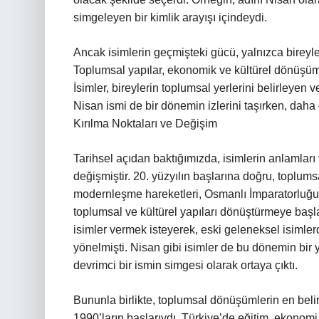
simgeleyen bir kimlik arayışı içindeydi.
Ancak isimlerin geçmişteki gücü, yalnızca bireyleri
Toplumsal yapılar, ekonomik ve kültürel dönüşümle
İsimler, bireylerin toplumsal yerlerini belirleyen 
Nisan ismi de bir dönemin izlerini taşırken, dah
Kırılma Noktaları ve Değişim
Tarihsel açıdan baktığımızda, isimlerin anlamları 
değişmiştir. 20. yüzyılın başlarına doğru, toplum
modernleşme hareketleri, Osmanlı İmparatorluğu’
toplumsal ve kültürel yapıları dönüştürmeye başl
isimler vermek isteyerek, eski geleneksel isimle
yönelmişti. Nisan gibi isimler de bu dönemin bir 
devrimci bir ismin simgesi olarak ortaya çıktı.
Bununla birlikte, toplumsal dönüşümlerin en beli
1990’ların başlarıydı. Türkiye’de eğitim, ekonomi