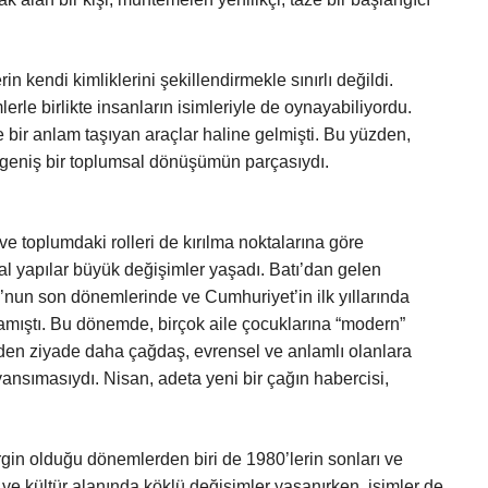
n kendi kimliklerini şekillendirmekle sınırlı değildi.
rle birlikte insanların isimleriyle de oynayabiliyordu.
ve bir anlam taşıyan araçlar haline gelmişti. Bu yüzden,
a geniş bir toplumsal dönüşümün parçasıydı.
ve toplumdaki rolleri de kırılma noktalarına göre
sal yapılar büyük değişimler yaşadı. Batı’dan gelen
nun son dönemlerinde ve Cumhuriyet’in ilk yıllarında
amıştı. Bu dönemde, birçok aile çocuklarına “modern”
rden ziyade daha çağdaş, evrensel ve anlamlı olanlara
yansımasıydı. Nisan, adeta yeni bir çağın habercisi,
rgin olduğu dönemlerden biri de 1980’lerin sonları ve
 ve kültür alanında köklü değişimler yaşanırken, isimler de