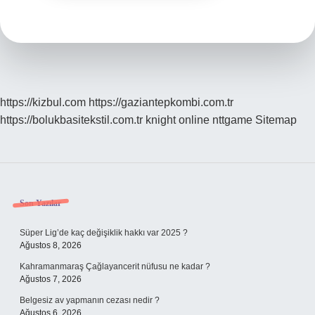
https://kizbul.com
https://gaziantepkombi.com.tr
https://bolukbasitekstil.com.tr
knight online
nttgame
Sitemap
Sidebar
Son Yazılar
Süper Lig’de kaç değişiklik hakkı var 2025 ?
Ağustos 8, 2026
Kahramanmaraş Çağlayancerit nüfusu ne kadar ?
Ağustos 7, 2026
Belgesiz av yapmanın cezası nedir ?
Ağustos 6, 2026