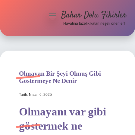
Bahar Dolu Fikirler
menüyü
aç
Hayatına tazelik katan neşeli öneriler!
Anasayfa
Gizlilik Politikası
Yasal Uyarı
Olmayan Bir Şeyi Olmuş Gibi
Hakkımızda
Göstermeye Ne Denir
Tarih: Nisan 6, 2025
Olmayanı var gibi
göstermek ne