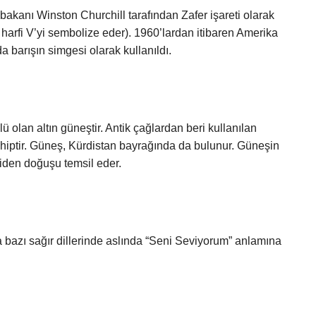
şbakanı Winston Churchill tarafından Zafer işareti olarak
aş harfi V’yi sembolize eder). 1960’lardan itibaren Amerika
 barışın simgesi olarak kullanıldı.
ü olan altın güneştir. Antik çağlardan beri kullanılan
sahiptir. Güneş, Kürdistan bayrağında da bulunur. Güneşin
iden doğuşu temsil eder.
bazı sağır dillerinde aslında “Seni Seviyorum” anlamına