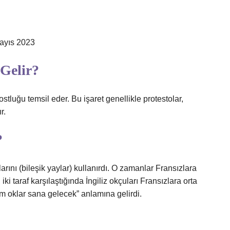
 Mayıs 2023
Gelir?
stluğu temsil eder. Bu işaret genellikle protestolar,
r.
?
rını (bileşik yaylar) kullanırdı. O zamanlar Fransızlara
ki taraf karşılaştığında İngiliz okçuları Fransızlara orta
ım oklar sana gelecek” anlamına gelirdi.