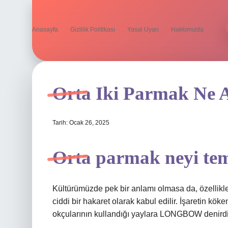
Anasayfa
Gizlilik Politikası
Yasal Uyarı
Hakkımızda
Orta Iki Parmak Ne 
Tarih: Ocak 26, 2025
Orta parmak neyi tem
Kültürümüzde pek bir anlamı olmasa da, özellikl
ciddi bir hakaret olarak kabul edilir. İşaretin köke
okçularının kullandığı yaylara LONGBOW denirdi v