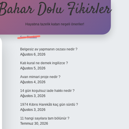
Bahar Dolu Fikirler
Hayatına tazelik katan neşeli öneriler!
Sidebar
Son Yazılar
betci gün
Belgesiz av yapmanın cezası nedir ?
Ağustos 6, 2026
Katı kural ne demek ingilizce ?
Ağustos 5, 2026
Avan mimari proje nedir ?
Ağustos 4, 2026
14 gün koşulsuz iade hakkı nedir ?
Ağustos 3, 2026
1974 Kıbrıs Harekâtı kaç gün sürdü ?
Ağustos 3, 2026
11 hangi sayılara tam bölünür ?
Temmuz 30, 2026