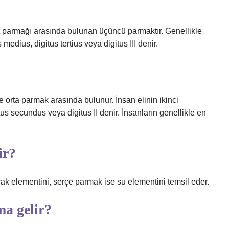
et parmağı arasında bulunan üçüncü parmaktır. Genellikle
edius, digitus tertius veya digitus III denir.
 orta parmak arasında bulunur. İnsan elinin ikinci
s secundus veya digitus II denir. İnsanların genellikle en
ir?
k elementini, serçe parmak ise su elementini temsil eder.
a gelir?