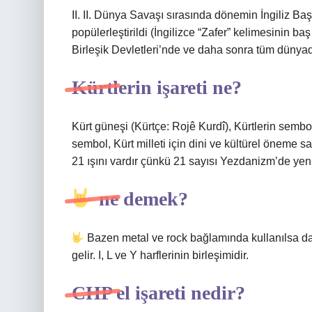
II. II. Dünya Savaşı sırasında dönemin İngiliz Ba
popülerleştirildi (İngilizce “Zafer” kelimesinin b
Birleşik Devletleri’nde ve daha sonra tüm dünyada
Kürtlerin işareti ne?
Kürt güneşi (Kürtçe: Rojê Kurdî), Kürtlerin sembol
sembol, Kürt milleti için dini ve kültürel öneme 
21 ışını vardır çünkü 21 sayısı Yezdanizm’de yen
ne demek?
Bazen metal ve rock bağlamında kullanılsa da 
gelir. I, L ve Y harflerinin birleşimidir.
CHP el işareti nedir?