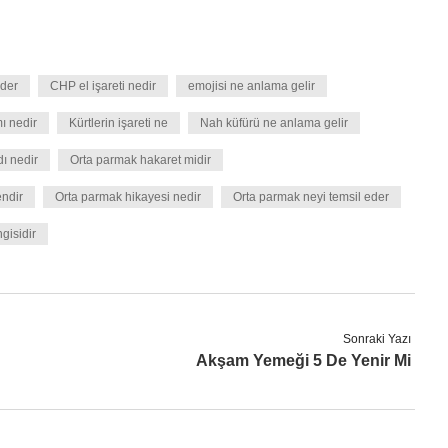
eder
CHP el işareti nedir
emojisi ne anlama gelir
ı nedir
Kürtlerin işareti ne
Nah küfürü ne anlama gelir
ı nedir
Orta parmak hakaret midir
ndir
Orta parmak hikayesi nedir
Orta parmak neyi temsil eder
gisidir
Sonraki Yazı
Akşam Yemeği 5 De Yenir Mi