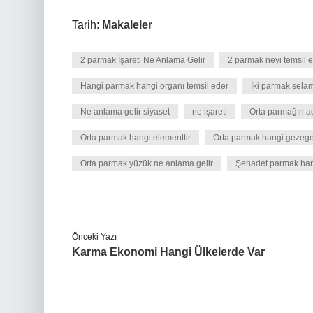
Tarih:
Makaleler
2 parmak İşareti Ne Anlama Gelir
2 parmak neyi temsil 
Hangi parmak hangi organı temsil eder
İki parmak selam
Ne anlama gelir siyaset
ne işareti
Orta parmağın ad
Orta parmak hangi elementtir
Orta parmak hangi gezege
Orta parmak yüzük ne anlama gelir
Şehadet parmak han
Önceki Yazı
Karma Ekonomi Hangi Ülkelerde Var