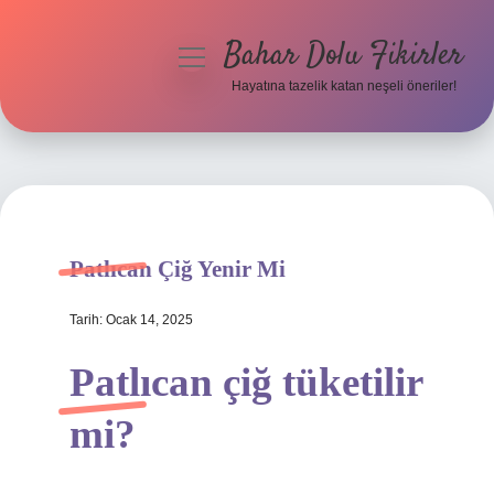
Bahar Dolu Fikirler
menüyü
aç
Hayatına tazelik katan neşeli öneriler!
Anasayfa
Gizlilik Politikası
Yasal Uyarı
Patlıcan Çiğ Yenir Mi
Hakkımızda
Tarih: Ocak 14, 2025
Patlıcan çiğ tüketilir
mi?