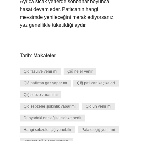
Ayrıca sıcak yerlerde sonbahar boyunca
hasat devam eder. Patlıcanın hangi
mevsimde yenileceğini merak ediyorsanız,
yaz genellikle tüketildiği aydır.
Tarih:
Makaleler
Çiğ fasulye yenir mi
Çiğ neler yenir
Çiğ patlıcan gaz yapar mı
Çiğ patlıcan kaç kalori
Çiğ sebze zararlı mı
Çiğ sebzeler şişkinlik yapar mı
Çiğ un yenir mi
Dünyadaki en sağlıklı sebze nedir
Hangi sebzeler çiğ yenebilir
Patates çiğ yenir mi