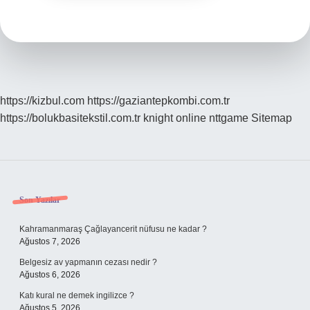
https://kizbul.com
https://gaziantepkombi.com.tr
https://bolukbasitekstil.com.tr
knight online
nttgame
Sitemap
Sidebar
Son Yazılar
Kahramanmaraş Çağlayancerit nüfusu ne kadar ?
Ağustos 7, 2026
Belgesiz av yapmanın cezası nedir ?
Ağustos 6, 2026
Katı kural ne demek ingilizce ?
Ağustos 5, 2026