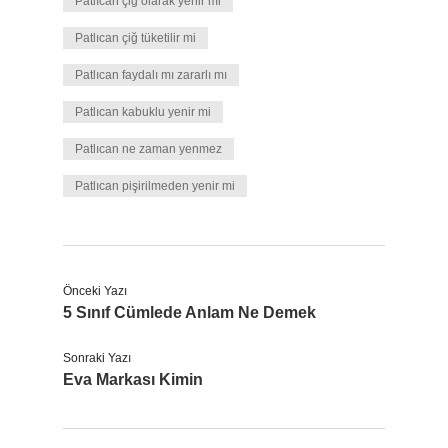
Patlıcan çiğ olarak yenir mi
Patlıcan çiğ tüketilir mi
Patlıcan faydalı mı zararlı mı
Patlıcan kabuklu yenir mi
Patlıcan ne zaman yenmez
Patlıcan pişirilmeden yenir mi
Önceki Yazı
5 Sınıf Cümlede Anlam Ne Demek
Sonraki Yazı
Eva Markası Kimin